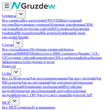
Сервисы
Все сервисы
Все категории
VPS/VDS
Виртуальный
хостинг
Выделенные серверы
Облачные платформы
CRM-
системы
Конструкторы сайтов
SEO-сервисы
Аналитика
трафика
ИИ-разработка
ИИ-агенты
Телефония
E-mail-
рассылки
Дизайн
Статьи
Все статьи
Бизнес
Подборки сервисов
Оплата
сервисов
SMM
SEO
Нейросети и ИИ
E-commerce
Дизайн / UX /
UI
Создание сайтов
Копирайтинг
CPA и арбитраж
Кейсы
Личная
эффективность
Подборки курсов
Новости
LLMs
Все LLM-модели
Для программирования
Для рассуждений
Для
ИИ-агентов
Для исследований
Для документов
Генерация
изображений
Понимание изображений
Российские
модели
Открытые веса
Локальный запуск
Бесплатные
модели
Контекст 1M+
Для русского языка
Недорогой API
MCP
Все MCP-серверы
AI и машинное