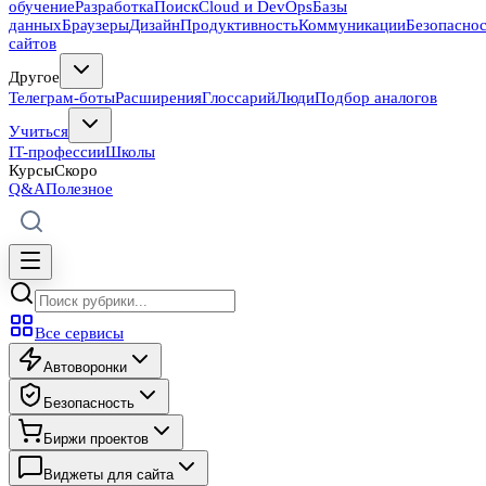
обучение
Разработка
Поиск
Cloud и DevOps
Базы
данных
Браузеры
Дизайн
Продуктивность
Коммуникации
Безопасно
сайтов
Другое
Телеграм-боты
Расширения
Глоссарий
Люди
Подбор аналогов
Учиться
IT-профессии
Школы
Курсы
Скоро
Q&A
Полезное
Все сервисы
Автоворонки
Безопасность
Биржи проектов
Виджеты для сайта