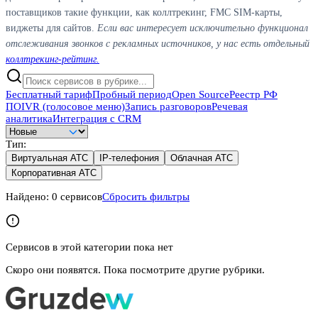
поставщиков такие функции, как коллтрекинг, FMC SIM-карты,
виджеты для сайтов.
Если вас интересует исключительно функционал
отслеживания звонков с рекламных источников, у нас есть отдельный
коллтрекинг-рейтинг.
Бесплатный тариф
Пробный период
Open Source
Реестр РФ
ПО
IVR (голосовое меню)
Запись разговоров
Речевая
аналитика
Интеграция с CRM
Тип
:
Виртуальная АТС
IP-телефония
Облачная АТС
Корпоративная АТС
Найдено:
0
сервисов
Сбросить фильтры
Сервисов в этой категории пока нет
Скоро они появятся. Пока посмотрите другие рубрики.