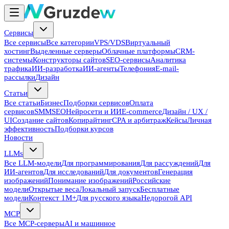
Сервисы
Все сервисы
Все категории
VPS/VDS
Виртуальный
хостинг
Выделенные серверы
Облачные платформы
CRM-
системы
Конструкторы сайтов
SEO-сервисы
Аналитика
трафика
ИИ-разработка
ИИ-агенты
Телефония
E-mail-
рассылки
Дизайн
Статьи
Все статьи
Бизнес
Подборки сервисов
Оплата
сервисов
SMM
SEO
Нейросети и ИИ
E-commerce
Дизайн / UX /
UI
Создание сайтов
Копирайтинг
CPA и арбитраж
Кейсы
Личная
эффективность
Подборки курсов
Новости
LLMs
Все LLM-модели
Для программирования
Для рассуждений
Для
ИИ-агентов
Для исследований
Для документов
Генерация
изображений
Понимание изображений
Российские
модели
Открытые веса
Локальный запуск
Бесплатные
модели
Контекст 1M+
Для русского языка
Недорогой API
MCP
Все MCP-серверы
AI и машинное