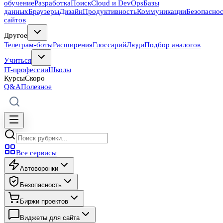
обучение
Разработка
Поиск
Cloud и DevOps
Базы
данных
Браузеры
Дизайн
Продуктивность
Коммуникации
Безопасно
сайтов
Другое
Телеграм-боты
Расширения
Глоссарий
Люди
Подбор аналогов
Учиться
IT-профессии
Школы
Курсы
Скоро
Q&A
Полезное
Все сервисы
Автоворонки
Безопасность
Биржи проектов
Виджеты для сайта