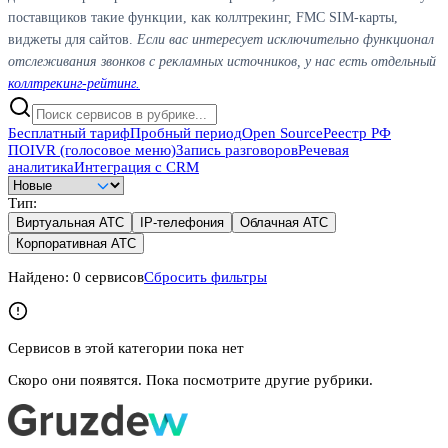
поставщиков такие функции, как коллтрекинг, FMC SIM-карты,
виджеты для сайтов.
Если вас интересует исключительно функционал
отслеживания звонков с рекламных источников, у нас есть отдельный
коллтрекинг-рейтинг.
Бесплатный тариф
Пробный период
Open Source
Реестр РФ
ПО
IVR (голосовое меню)
Запись разговоров
Речевая
аналитика
Интеграция с CRM
Тип
:
Виртуальная АТС
IP-телефония
Облачная АТС
Корпоративная АТС
Найдено:
0
сервисов
Сбросить фильтры
Сервисов в этой категории пока нет
Скоро они появятся. Пока посмотрите другие рубрики.