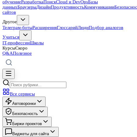
обучение
Разработка
Поиск
Cloud и DevOps
Базы
данных
Браузеры
Дизайн
Продуктивность
Коммуникации
Безопасно
сайтов
Другое
Телеграм-боты
Расширения
Глоссарий
Люди
Подбор аналогов
Учиться
IT-профессии
Школы
Курсы
Скоро
Q&A
Полезное
Все сервисы
Автоворонки
Безопасность
Биржи проектов
Виджеты для сайта