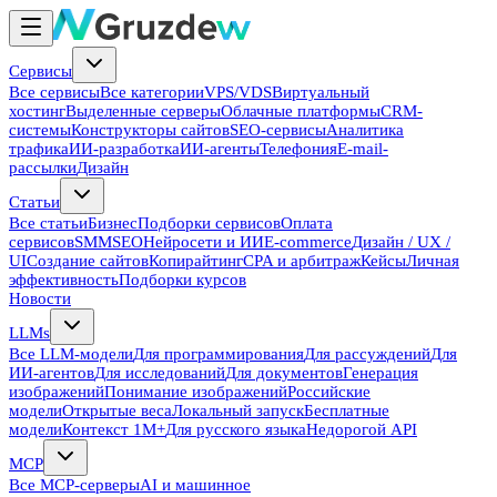
Сервисы
Все сервисы
Все категории
VPS/VDS
Виртуальный
хостинг
Выделенные серверы
Облачные платформы
CRM-
системы
Конструкторы сайтов
SEO-сервисы
Аналитика
трафика
ИИ-разработка
ИИ-агенты
Телефония
E-mail-
рассылки
Дизайн
Статьи
Все статьи
Бизнес
Подборки сервисов
Оплата
сервисов
SMM
SEO
Нейросети и ИИ
E-commerce
Дизайн / UX /
UI
Создание сайтов
Копирайтинг
CPA и арбитраж
Кейсы
Личная
эффективность
Подборки курсов
Новости
LLMs
Все LLM-модели
Для программирования
Для рассуждений
Для
ИИ-агентов
Для исследований
Для документов
Генерация
изображений
Понимание изображений
Российские
модели
Открытые веса
Локальный запуск
Бесплатные
модели
Контекст 1M+
Для русского языка
Недорогой API
MCP
Все MCP-серверы
AI и машинное