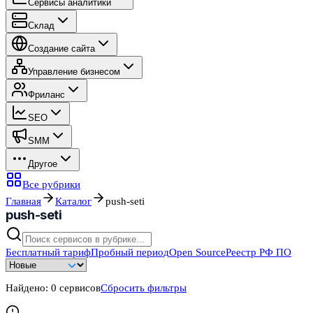
Сервисы аналитики
Склад
Создание сайта
Управление бизнесом
Фриланс
SEO
SMM
Другое
Все рубрики
Главная
Каталог
push-seti
push-seti
Бесплатный тариф
Пробный период
Open Source
Реестр РФ ПО
Найдено:
0
сервисов
Сбросить фильтры