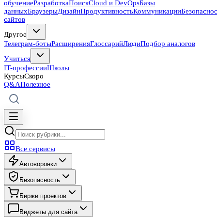
обучение
Разработка
Поиск
Cloud и DevOps
Базы
данных
Браузеры
Дизайн
Продуктивность
Коммуникации
Безопасно
сайтов
Другое
Телеграм-боты
Расширения
Глоссарий
Люди
Подбор аналогов
Учиться
IT-профессии
Школы
Курсы
Скоро
Q&A
Полезное
Все сервисы
Автоворонки
Безопасность
Биржи проектов
Виджеты для сайта