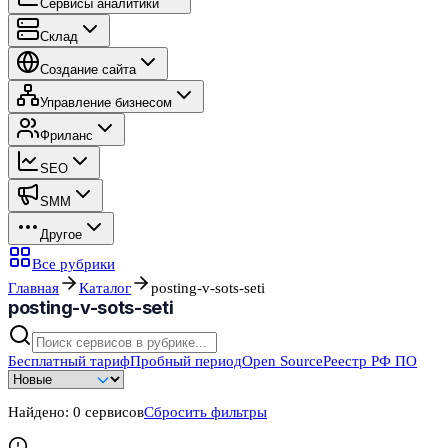
Сервисы аналитики
Склад
Создание сайта
Управление бизнесом
Фриланс
SEO
SMM
Другое
Все рубрики
Главная
Каталог
posting-v-sots-seti
posting-v-sots-seti
Бесплатный тариф
Пробный период
Open Source
Реестр РФ ПО
Найдено:
0
сервисов
Сбросить фильтры