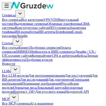
Сервисы
Все сервисы
Все категории
VPS/VDS
Виртуальный
хостинг
Выделенные серверы
Облачные платформы
CRM-
системы
Конструкторы сайтов
SEO-сервисы
Аналитика
трафика
ИИ-разработка
ИИ-агенты
Телефония
E-mail-
рассылки
Дизайн
Статьи
Все статьи
Бизнес
Подборки сервисов
Оплата
сервисов
SMM
SEO
Нейросети и ИИ
E-commerce
Дизайн / UX /
UI
Создание сайтов
Копирайтинг
CPA и арбитраж
Кейсы
Личная
эффективность
Подборки курсов
Новости
LLMs
Все LLM-модели
Для программирования
Для рассуждений
Для
ИИ-агентов
Для исследований
Для документов
Генерация
изображений
Понимание изображений
Российские
модели
Открытые веса
Локальный запуск
Бесплатные
модели
Контекст 1M+
Для русского языка
Недорогой API
MCP
Все MCP-серверы
AI и машинное