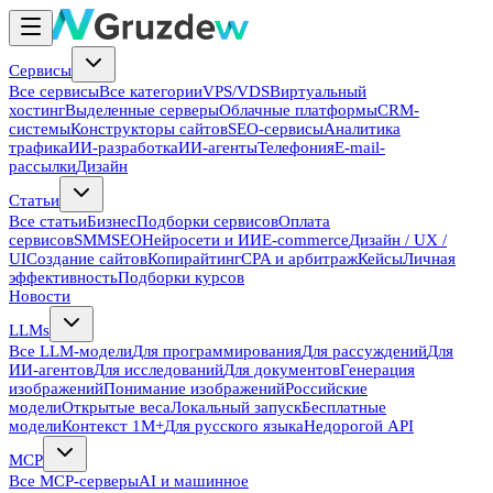
Сервисы
Все сервисы
Все категории
VPS/VDS
Виртуальный
хостинг
Выделенные серверы
Облачные платформы
CRM-
системы
Конструкторы сайтов
SEO-сервисы
Аналитика
трафика
ИИ-разработка
ИИ-агенты
Телефония
E-mail-
рассылки
Дизайн
Статьи
Все статьи
Бизнес
Подборки сервисов
Оплата
сервисов
SMM
SEO
Нейросети и ИИ
E-commerce
Дизайн / UX /
UI
Создание сайтов
Копирайтинг
CPA и арбитраж
Кейсы
Личная
эффективность
Подборки курсов
Новости
LLMs
Все LLM-модели
Для программирования
Для рассуждений
Для
ИИ-агентов
Для исследований
Для документов
Генерация
изображений
Понимание изображений
Российские
модели
Открытые веса
Локальный запуск
Бесплатные
модели
Контекст 1M+
Для русского языка
Недорогой API
MCP
Все MCP-серверы
AI и машинное