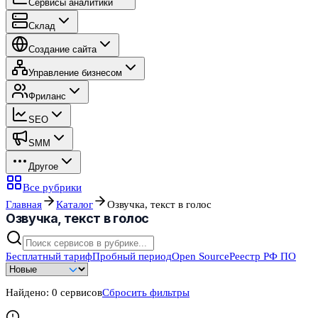
Сервисы аналитики
Склад
Создание сайта
Управление бизнесом
Фриланс
SEO
SMM
Другое
Все рубрики
Главная
Каталог
Озвучка, текст в голос
Озвучка, текст в голос
Бесплатный тариф
Пробный период
Open Source
Реестр РФ ПО
Найдено:
0
сервисов
Сбросить фильтры