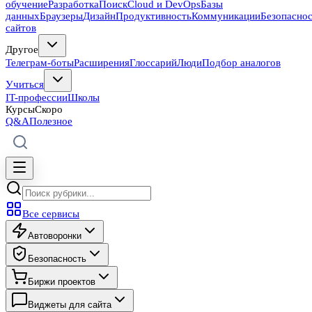
обучение
Разработка
Поиск
Cloud и DevOps
Базы
данных
Браузеры
Дизайн
Продуктивность
Коммуникации
Безопасно
сайтов
Другое
Телеграм-боты
Расширения
Глоссарий
Люди
Подбор аналогов
Учиться
IT-профессии
Школы
Курсы
Скоро
Q&A
Полезное
Все сервисы
Автоворонки
Безопасность
Биржи проектов
Виджеты для сайта