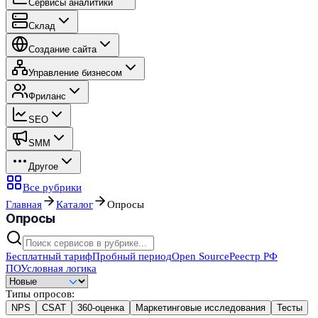
Сервисы аналитики
Склад
Создание сайта
Управление бизнесом
Фриланс
SEO
SMM
Другое
Все рубрики
Главная
Каталог
Опросы
Опросы
Бесплатный тариф
Пробный период
Open Source
Реестр РФ
ПО
Условная логика
Типы опросов
:
NPS
CSAT
360-оценка
Маркетинговые исследования
Тесты