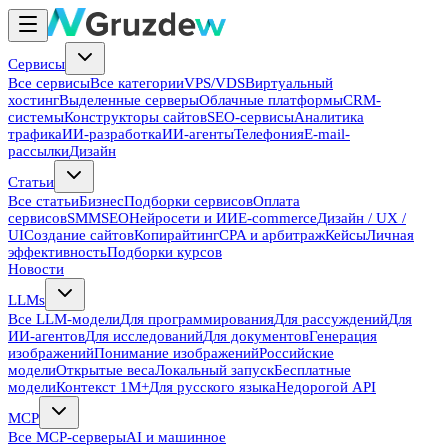
Сервисы
Все сервисы
Все категории
VPS/VDS
Виртуальный
хостинг
Выделенные серверы
Облачные платформы
CRM-
системы
Конструкторы сайтов
SEO-сервисы
Аналитика
трафика
ИИ-разработка
ИИ-агенты
Телефония
E-mail-
рассылки
Дизайн
Статьи
Все статьи
Бизнес
Подборки сервисов
Оплата
сервисов
SMM
SEO
Нейросети и ИИ
E-commerce
Дизайн / UX /
UI
Создание сайтов
Копирайтинг
CPA и арбитраж
Кейсы
Личная
эффективность
Подборки курсов
Новости
LLMs
Все LLM-модели
Для программирования
Для рассуждений
Для
ИИ-агентов
Для исследований
Для документов
Генерация
изображений
Понимание изображений
Российские
модели
Открытые веса
Локальный запуск
Бесплатные
модели
Контекст 1M+
Для русского языка
Недорогой API
MCP
Все MCP-серверы
AI и машинное