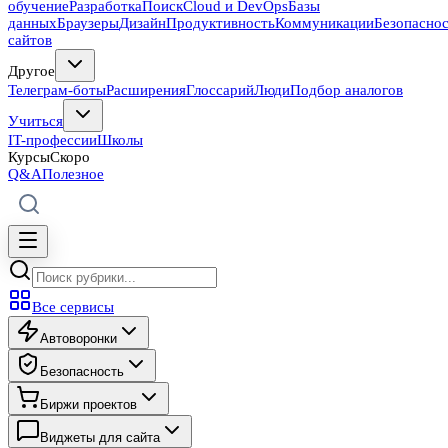
обучение
Разработка
Поиск
Cloud и DevOps
Базы
данных
Браузеры
Дизайн
Продуктивность
Коммуникации
Безопасно
сайтов
Другое
Телеграм-боты
Расширения
Глоссарий
Люди
Подбор аналогов
Учиться
IT-профессии
Школы
Курсы
Скоро
Q&A
Полезное
Все сервисы
Автоворонки
Безопасность
Биржи проектов
Виджеты для сайта