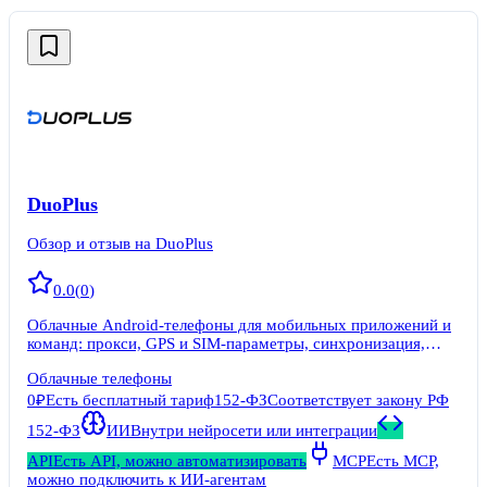
DuoPlus
Обзор и отзыв на DuoPlus
0.0
(
0
)
Облачные Android-телефоны для мобильных приложений и
команд: прокси, GPS и SIM-параметры, синхронизация,
RPA, API, ADB и роли.
Облачные телефоны
0₽
Есть бесплатный тариф
152-ФЗ
Соответствует закону РФ
152-ФЗ
ИИ
Внутри нейросети или интеграции
API
Есть API, можно автоматизировать
MCP
Есть MCP,
можно подключить к ИИ-агентам