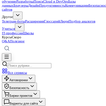
обучение
Разработка
Поиск
Cloud и DevOps
Базы
данных
Браузеры
Дизайн
Продуктивность
Коммуникации
Безопасно
сайтов
Другое
Телеграм-боты
Расширения
Глоссарий
Люди
Подбор аналогов
Учиться
IT-профессии
Школы
Курсы
Скоро
Q&A
Полезное
Все сервисы
Автоворонки
Безопасность
Биржи проектов
Виджеты для сайта