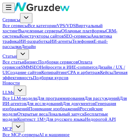
Сервисы
Все сервисы
Все категории
VPS/VDS
Виртуальный
хостинг
Выделенные серверы
Облачные платформы
CRM-
системы
Конструкторы сайтов
SEO-сервисы
Аналитика
трафика
ИИ-разработка
ИИ-агенты
Телефония
E-mail-
рассылки
Дизайн
Статьи
Все статьи
Бизнес
Подборки сервисов
Оплата
сервисов
SMM
SEO
Нейросети и ИИ
E-commerce
Дизайн / UX /
UI
Создание сайтов
Копирайтинг
CPA и арбитраж
Кейсы
Личная
эффективность
Подборки курсов
Новости
LLMs
Все LLM-модели
Для программирования
Для рассуждений
Для
ИИ-агентов
Для исследований
Для документов
Генерация
изображений
Понимание изображений
Российские
модели
Открытые веса
Локальный запуск
Бесплатные
модели
Контекст 1M+
Для русского языка
Недорогой API
MCP
Все MCP-серверы
AI и машинное