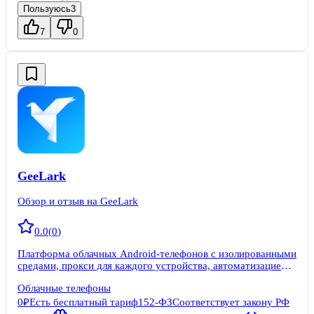
Пользуюсь
3
7
0
GeeLark
Обзор и отзыв на GeeLark
0.0
(
0
)
Платформа облачных Android-телефонов с изолированными
средами, прокси для каждого устройства, автоматизацией,
синхронизацией и командными ролями.
Облачные телефоны
0₽
Есть бесплатный тариф
152-ФЗ
Соответствует закону РФ