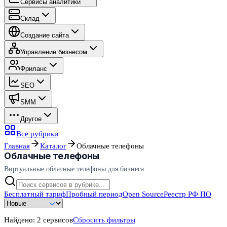
Сервисы аналитики
Склад
Создание сайта
Управление бизнесом
Фриланс
SEO
SMM
Другое
Все рубрики
Главная
Каталог
Облачные телефоны
Облачные телефоны
Виртуальные облачные телефоны для бизнеса
Бесплатный тариф
Пробный период
Open Source
Реестр РФ ПО
Найдено:
2
сервисов
Сбросить фильтры