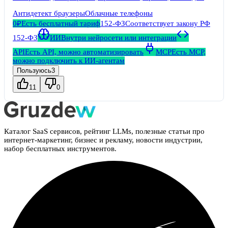
работы и автоматизации.
Антидетект браузеры
Облачные телефоны
0₽
Есть бесплатный тариф
152-ФЗ
Соответствует закону РФ
152-ФЗ
ИИ
Внутри нейросети или интеграции
API
Есть API, можно автоматизировать
MCP
Есть MCP,
можно подключить к ИИ-агентам
Пользуюсь
3
11
0
Каталог SaaS сервисов, рейтинг LLMs, полезные статьи про
интернет-маркетинг, бизнес и рекламу, новости индустрии,
набор бесплатных инструментов.