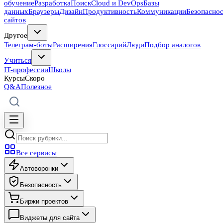
обучение
Разработка
Поиск
Cloud и DevOps
Базы
данных
Браузеры
Дизайн
Продуктивность
Коммуникации
Безопасно
сайтов
Другое
Телеграм-боты
Расширения
Глоссарий
Люди
Подбор аналогов
Учиться
IT-профессии
Школы
Курсы
Скоро
Q&A
Полезное
Все сервисы
Автоворонки
Безопасность
Биржи проектов
Виджеты для сайта