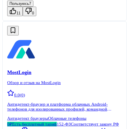
Пользуюсь
7
11
0
MostLogin
Обзор и отзыв на MostLogin
0.0
(
0
)
Антидетект-браузер и платформа облачных Android-
телефонов для изолированных профилей, командной
работы, прокси и автоматизации через API.
Антидетект браузеры
Облачные телефоны
0₽
Есть бесплатный тариф
152-ФЗ
Соответствует закону РФ