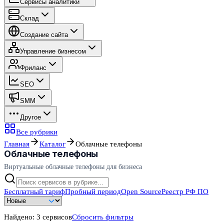
Сервисы аналитики
Склад
Создание сайта
Управление бизнесом
Фриланс
SEO
SMM
Другое
Все рубрики
Главная
Каталог
Облачные телефоны
Облачные телефоны
Виртуальные облачные телефоны для бизнеса
Бесплатный тариф
Пробный период
Open Source
Реестр РФ ПО
Найдено:
3
сервисов
Сбросить фильтры