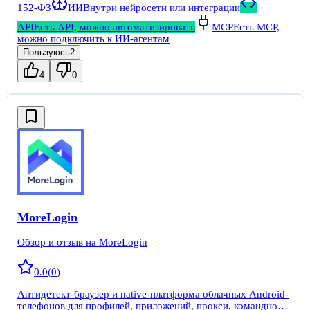
152-ФЗ
ИИ
Внутри нейросети или интеграции
API
Есть API, можно автоматизировать
MCP
Есть MCP,
можно подключить к ИИ-агентам
Пользуюсь
2
4
0
MoreLogin
Обзор и отзыв на MoreLogin
0.0
(
0
)
Антидетект-браузер и native-платформа облачных Android-
телефонов для профилей, приложений, прокси, командной