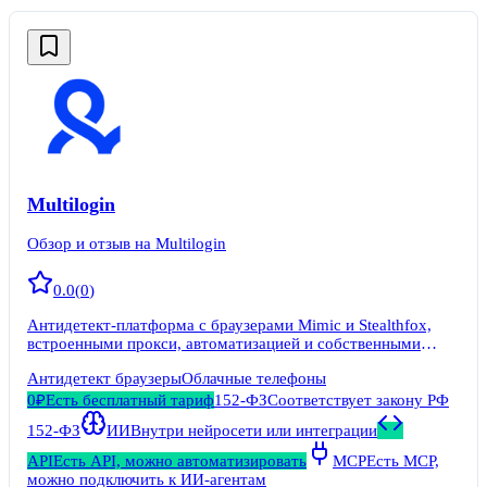
Multilogin
Обзор и отзыв на Multilogin
0.0
(
0
)
Антидетект-платформа с браузерами Mimic и Stealthfox,
встроенными прокси, автоматизацией и собственными
Android cloud phones.
Антидетект браузеры
Облачные телефоны
0₽
Есть бесплатный тариф
152-ФЗ
Соответствует закону РФ
152-ФЗ
ИИ
Внутри нейросети или интеграции
API
Есть API, можно автоматизировать
MCP
Есть MCP,
можно подключить к ИИ-агентам