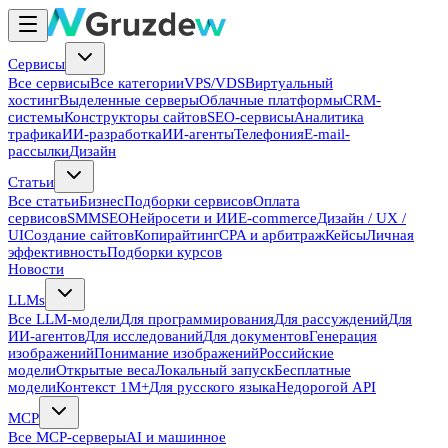
Сервисы
Все сервисы
Все категории
VPS/VDS
Виртуальный
хостинг
Выделенные серверы
Облачные платформы
CRM-
системы
Конструкторы сайтов
SEO-сервисы
Аналитика
трафика
ИИ-разработка
ИИ-агенты
Телефония
E-mail-
рассылки
Дизайн
Статьи
Все статьи
Бизнес
Подборки сервисов
Оплата
сервисов
SMM
SEO
Нейросети и ИИ
E-commerce
Дизайн / UX /
UI
Создание сайтов
Копирайтинг
CPA и арбитраж
Кейсы
Личная
эффективность
Подборки курсов
Новости
LLMs
Все LLM-модели
Для программирования
Для рассуждений
Для
ИИ-агентов
Для исследований
Для документов
Генерация
изображений
Понимание изображений
Российские
модели
Открытые веса
Локальный запуск
Бесплатные
модели
Контекст 1M+
Для русского языка
Недорогой API
MCP
Все MCP-серверы
AI и машинное