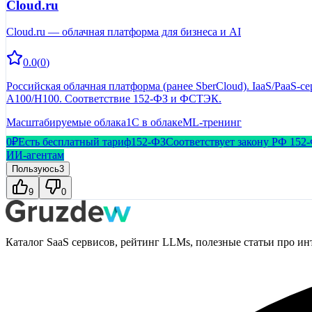
Cloud.ru
Cloud.ru — облачная платформа для бизнеса и AI
0.0
(
0
)
Российская облачная платформа (ранее SberCloud). IaaS/PaaS-
A100/H100. Соответствие 152-ФЗ и ФСТЭК.
Масштабируемые облака
1С в облаке
ML-тренинг
0₽
Есть бесплатный тариф
152-ФЗ
Соответствует закону РФ 152
ИИ-агентам
Пользуюсь
3
9
0
Каталог SaaS сервисов, рейтинг LLMs, полезные статьи про ин