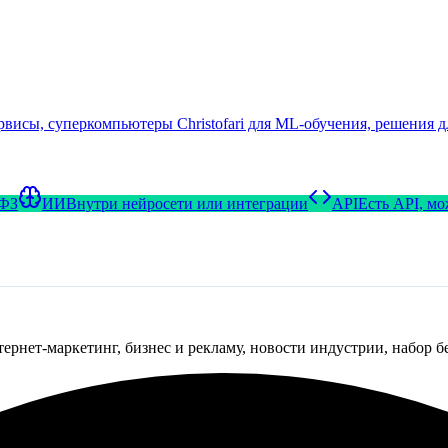
сервисы, суперкомпьютеры Christofari для ML-обучения, решени
-ФЗ
ИИ
Внутри нейросети или интеграции
API
Есть API, м
тернет-маркетинг, бизнес и рекламу, новости индустрии, набор 