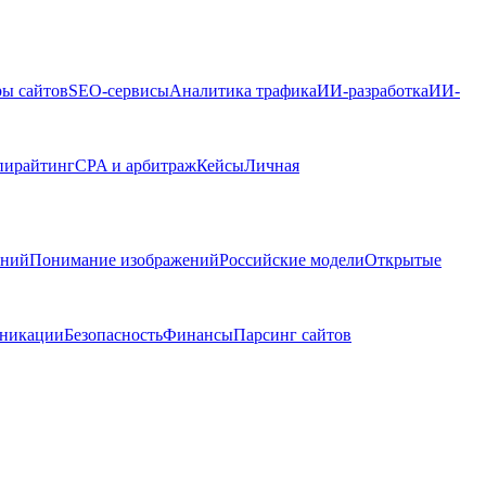
ры сайтов
SEO-сервисы
Аналитика трафика
ИИ-разработка
ИИ-
пирайтинг
CPA и арбитраж
Кейсы
Личная
ений
Понимание изображений
Российские модели
Открытые
никации
Безопасность
Финансы
Парсинг сайтов