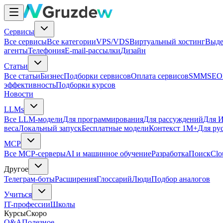
Сервисы
Все сервисы
Все категории
VPS/VDS
Виртуальный хостинг
Выде
агенты
Телефония
E-mail-рассылки
Дизайн
Статьи
Все статьи
Бизнес
Подборки сервисов
Оплата сервисов
SMM
SEO
эффективность
Подборки курсов
Новости
LLMs
Все LLM-модели
Для программирования
Для рассуждений
Для И
веса
Локальный запуск
Бесплатные модели
Контекст 1M+
Для ру
MCP
Все MCP-серверы
AI и машинное обучение
Разработка
Поиск
Clo
Другое
Телеграм-боты
Расширения
Глоссарий
Люди
Подбор аналогов
Учиться
IT-профессии
Школы
Курсы
Скоро
Q&A
Полезное