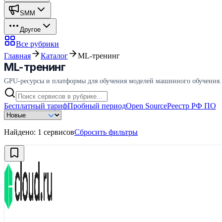
SMM
Другое
Все рубрики
Главная
Каталог
ML-тренинг
ML-тренинг
GPU-ресурсы и платформы для обучения моделей машинного обучения.
Бесплатный тариф
Пробный период
Open Source
Реестр РФ ПО
Найдено:
1
сервисов
Сбросить фильтры