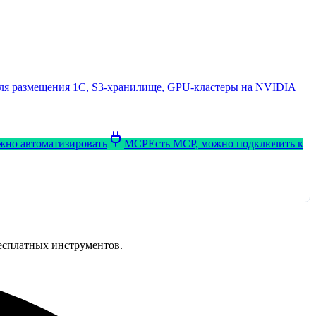
я для размещения 1С, S3-хранилище, GPU-кластеры на NVIDIA
ожно автоматизировать
MCP
Есть MCP, можно подключить к
бесплатных инструментов.