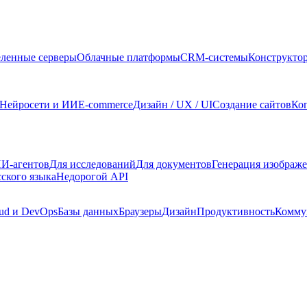
ленные серверы
Облачные платформы
CRM-системы
Конструкто
Нейросети и ИИ
E-commerce
Дизайн / UX / UI
Создание сайтов
Ко
И-агентов
Для исследований
Для документов
Генерация изображ
сского языка
Недорогой API
ud и DevOps
Базы данных
Браузеры
Дизайн
Продуктивность
Комму