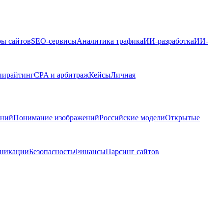
ры сайтов
SEO-сервисы
Аналитика трафика
ИИ-разработка
ИИ-
пирайтинг
CPA и арбитраж
Кейсы
Личная
ений
Понимание изображений
Российские модели
Открытые
никации
Безопасность
Финансы
Парсинг сайтов