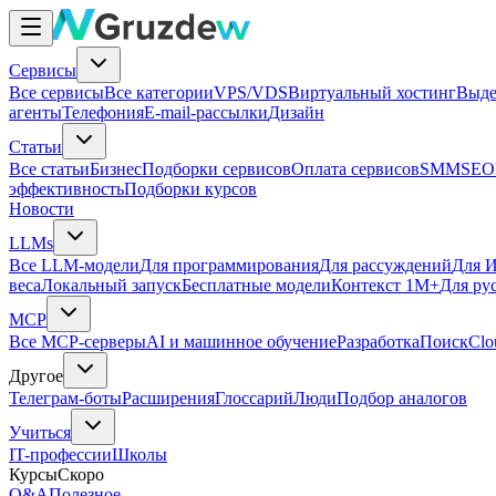
Сервисы
Все сервисы
Все категории
VPS/VDS
Виртуальный хостинг
Выде
агенты
Телефония
E-mail-рассылки
Дизайн
Статьи
Все статьи
Бизнес
Подборки сервисов
Оплата сервисов
SMM
SEO
эффективность
Подборки курсов
Новости
LLMs
Все LLM-модели
Для программирования
Для рассуждений
Для И
веса
Локальный запуск
Бесплатные модели
Контекст 1M+
Для ру
MCP
Все MCP-серверы
AI и машинное обучение
Разработка
Поиск
Clo
Другое
Телеграм-боты
Расширения
Глоссарий
Люди
Подбор аналогов
Учиться
IT-профессии
Школы
Курсы
Скоро
Q&A
Полезное