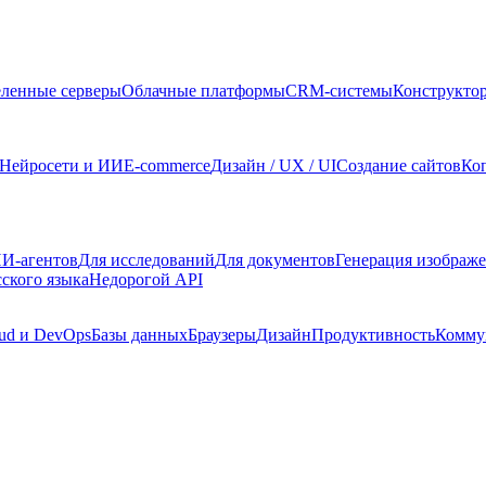
ленные серверы
Облачные платформы
CRM-системы
Конструкто
Нейросети и ИИ
E-commerce
Дизайн / UX / UI
Создание сайтов
Ко
И-агентов
Для исследований
Для документов
Генерация изображ
сского языка
Недорогой API
ud и DevOps
Базы данных
Браузеры
Дизайн
Продуктивность
Комму