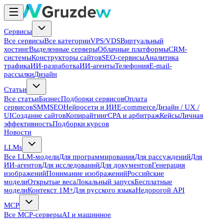
Сервисы
Все сервисы
Все категории
VPS/VDS
Виртуальный
хостинг
Выделенные серверы
Облачные платформы
CRM-
системы
Конструкторы сайтов
SEO-сервисы
Аналитика
трафика
ИИ-разработка
ИИ-агенты
Телефония
E-mail-
рассылки
Дизайн
Статьи
Все статьи
Бизнес
Подборки сервисов
Оплата
сервисов
SMM
SEO
Нейросети и ИИ
E-commerce
Дизайн / UX /
UI
Создание сайтов
Копирайтинг
CPA и арбитраж
Кейсы
Личная
эффективность
Подборки курсов
Новости
LLMs
Все LLM-модели
Для программирования
Для рассуждений
Для
ИИ-агентов
Для исследований
Для документов
Генерация
изображений
Понимание изображений
Российские
модели
Открытые веса
Локальный запуск
Бесплатные
модели
Контекст 1M+
Для русского языка
Недорогой API
MCP
Все MCP-серверы
AI и машинное