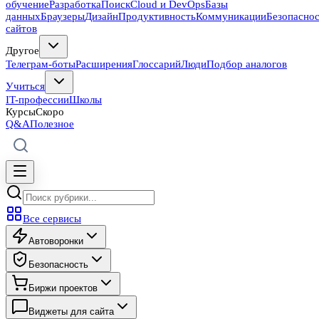
обучение
Разработка
Поиск
Cloud и DevOps
Базы
данных
Браузеры
Дизайн
Продуктивность
Коммуникации
Безопасно
сайтов
Другое
Телеграм-боты
Расширения
Глоссарий
Люди
Подбор аналогов
Учиться
IT-профессии
Школы
Курсы
Скоро
Q&A
Полезное
Все сервисы
Автоворонки
Безопасность
Биржи проектов
Виджеты для сайта