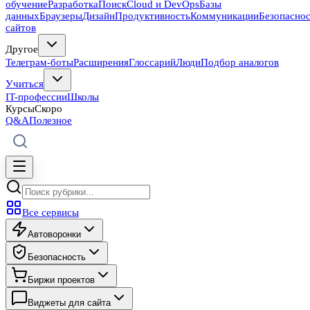
обучение
Разработка
Поиск
Cloud и DevOps
Базы
данных
Браузеры
Дизайн
Продуктивность
Коммуникации
Безопасно
сайтов
Другое
Телеграм-боты
Расширения
Глоссарий
Люди
Подбор аналогов
Учиться
IT-профессии
Школы
Курсы
Скоро
Q&A
Полезное
Все сервисы
Автоворонки
Безопасность
Биржи проектов
Виджеты для сайта