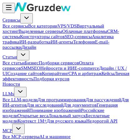
Сервисы
Все сервисы
Все категории
VPS/VDS
Виртуальный
хостинг
Выделенные серверы
Облачные платформы
CRM-
системы
Конструкторы сайтов
SEO-сервисы
Аналитика
трафика
ИИ-разработка
ИИ-агенты
Телефония
E-mail-
рассылки
Дизайн
Статьи
Все статьи
Бизнес
Подборки сервисов
Оплата
сервисов
SMM
SEO
Нейросети и ИИ
E-commerce
Дизайн / UX /
UI
Создание сайтов
Копирайтинг
CPA и арбитраж
Кейсы
Личная
эффективность
Подборки курсов
Новости
LLMs
Все LLM-модели
Для программирования
Для рассуждений
Для
ИИ-агентов
Для исследований
Для документов
Генерация
изображений
Понимание изображений
Российские
модели
Открытые веса
Локальный запуск
Бесплатные
модели
Контекст 1M+
Для русского языка
Недорогой API
MCP
Все MCP-серверы
AI и машинное