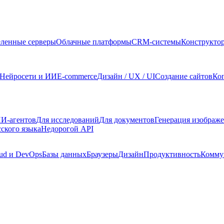
ленные серверы
Облачные платформы
CRM-системы
Конструкто
Нейросети и ИИ
E-commerce
Дизайн / UX / UI
Создание сайтов
Ко
И-агентов
Для исследований
Для документов
Генерация изображ
сского языка
Недорогой API
ud и DevOps
Базы данных
Браузеры
Дизайн
Продуктивность
Комму