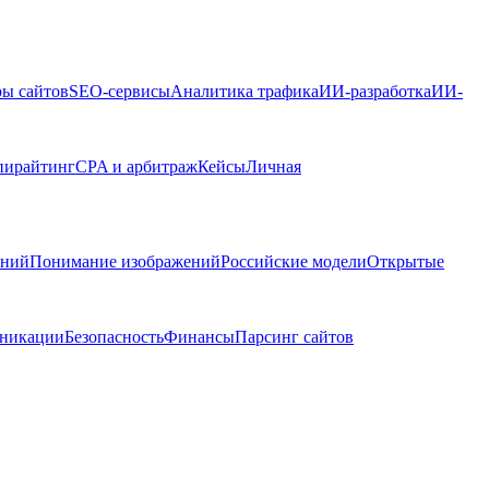
ры сайтов
SEO-сервисы
Аналитика трафика
ИИ-разработка
ИИ-
пирайтинг
CPA и арбитраж
Кейсы
Личная
ений
Понимание изображений
Российские модели
Открытые
никации
Безопасность
Финансы
Парсинг сайтов