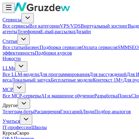
Сервисы
Все сервисы
Все категории
VPS/VDS
Виртуальный хостинг
Выде
агенты
Телефония
E-mail-рассылки
Дизайн
Статьи
Все статьи
Бизнес
Подборки сервисов
Оплата сервисов
SMM
SEO
эффективность
Подборки курсов
Новости
LLMs
Все LLM-модели
Для программирования
Для рассуждений
Для И
веса
Локальный запуск
Бесплатные модели
Контекст 1M+
Для ру
MCP
Все MCP-серверы
AI и машинное обучение
Разработка
Поиск
Clo
Другое
Телеграм-боты
Расширения
Глоссарий
Люди
Подбор аналогов
Учиться
IT-профессии
Школы
Курсы
Скоро
Q&A
Полезное