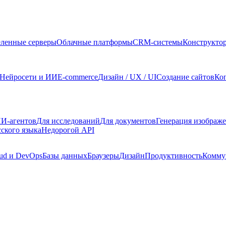
ленные серверы
Облачные платформы
CRM-системы
Конструкто
Нейросети и ИИ
E-commerce
Дизайн / UX / UI
Создание сайтов
Ко
И-агентов
Для исследований
Для документов
Генерация изображ
сского языка
Недорогой API
ud и DevOps
Базы данных
Браузеры
Дизайн
Продуктивность
Комму