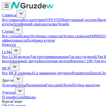
Сервисы
Все сервисы
Все категории
VPS/VDS
Виртуальный хостинг
Выде
агенты
Телефония
E-mail-рассылки
Дизайн
Статьи
Все статьи
Бизнес
Подборки сервисов
Оплата сервисов
SMM
SEO
эффективность
Подборки курсов
Новости
LLMs
Все LLM-модели
Для программирования
Для рассуждений
Для И
веса
Локальный запуск
Бесплатные модели
Контекст 1M+
Для ру
MCP
Все MCP-серверы
AI и машинное обучение
Разработка
Поиск
Clo
Другое
Телеграм-боты
Расширения
Глоссарий
Люди
Подбор аналогов
Учиться
IT-профессии
Школы
Курсы
Скоро
Q&A
Полезное