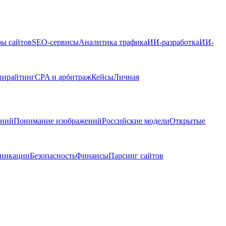
ры сайтов
SEO-сервисы
Аналитика трафика
ИИ-разработка
ИИ-
пирайтинг
CPA и арбитраж
Кейсы
Личная
ений
Понимание изображений
Российские модели
Открытые
никации
Безопасность
Финансы
Парсинг сайтов