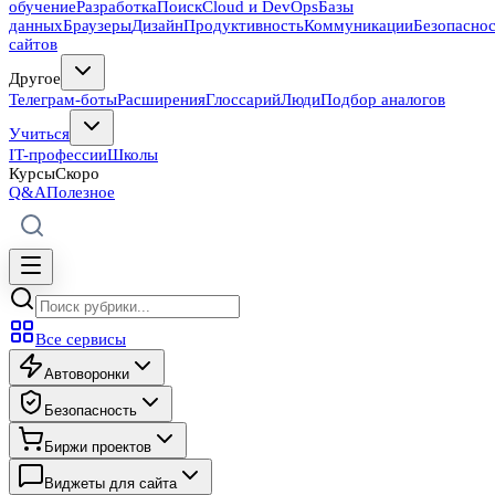
обучение
Разработка
Поиск
Cloud и DevOps
Базы
данных
Браузеры
Дизайн
Продуктивность
Коммуникации
Безопасно
сайтов
Другое
Телеграм-боты
Расширения
Глоссарий
Люди
Подбор аналогов
Учиться
IT-профессии
Школы
Курсы
Скоро
Q&A
Полезное
Все сервисы
Автоворонки
Безопасность
Биржи проектов
Виджеты для сайта