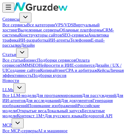
Сервисы
Все сервисы
Все категории
VPS/VDS
Виртуальный
хостинг
Выделенные серверы
Облачные платформы
CRM-
системы
Конструкторы сайтов
SEO-сервисы
Аналитика
трафика
ИИ-разработка
ИИ-агенты
Телефония
E-mail-
рассылки
Дизайн
Статьи
Все статьи
Бизнес
Подборки сервисов
Оплата
сервисов
SMM
SEO
Нейросети и ИИ
E-commerce
Дизайн / UX /
UI
Создание сайтов
Копирайтинг
CPA и арбитраж
Кейсы
Личная
эффективность
Подборки курсов
Новости
LLMs
Все LLM-модели
Для программирования
Для рассуждений
Для
ИИ-агентов
Для исследований
Для документов
Генерация
изображений
Понимание изображений
Российские
модели
Открытые веса
Локальный запуск
Бесплатные
модели
Контекст 1M+
Для русского языка
Недорогой API
MCP
Все MCP-серверы
AI и машинное