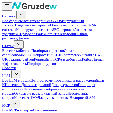
Сервисы
Все сервисы
Все категории
VPS/VDS
Виртуальный
хостинг
Выделенные серверы
Облачные платформы
CRM-
системы
Конструкторы сайтов
SEO-сервисы
Аналитика
трафика
ИИ-разработка
ИИ-агенты
Телефония
E-mail-
рассылки
Дизайн
Статьи
Все статьи
Бизнес
Подборки сервисов
Оплата
сервисов
SMM
SEO
Нейросети и ИИ
E-commerce
Дизайн / UX /
UI
Создание сайтов
Копирайтинг
CPA и арбитраж
Кейсы
Личная
эффективность
Подборки курсов
Новости
LLMs
Все LLM-модели
Для программирования
Для рассуждений
Для
ИИ-агентов
Для исследований
Для документов
Генерация
изображений
Понимание изображений
Российские
модели
Открытые веса
Локальный запуск
Бесплатные
модели
Контекст 1M+
Для русского языка
Недорогой API
MCP
Все MCP-серверы
AI и машинное