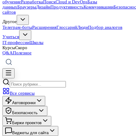
обучение
Разработка
Поиск
Cloud и DevOps
Базы
данных
Браузеры
Дизайн
Продуктивность
Коммуникации
Безопасно
сайтов
Другое
Телеграм-боты
Расширения
Глоссарий
Люди
Подбор аналогов
Учиться
IT-профессии
Школы
Курсы
Скоро
Q&A
Полезное
Все сервисы
Автоворонки
Безопасность
Биржи проектов
Виджеты для сайта