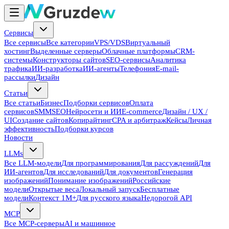
Сервисы
Все сервисы
Все категории
VPS/VDS
Виртуальный
хостинг
Выделенные серверы
Облачные платформы
CRM-
системы
Конструкторы сайтов
SEO-сервисы
Аналитика
трафика
ИИ-разработка
ИИ-агенты
Телефония
E-mail-
рассылки
Дизайн
Статьи
Все статьи
Бизнес
Подборки сервисов
Оплата
сервисов
SMM
SEO
Нейросети и ИИ
E-commerce
Дизайн / UX /
UI
Создание сайтов
Копирайтинг
CPA и арбитраж
Кейсы
Личная
эффективность
Подборки курсов
Новости
LLMs
Все LLM-модели
Для программирования
Для рассуждений
Для
ИИ-агентов
Для исследований
Для документов
Генерация
изображений
Понимание изображений
Российские
модели
Открытые веса
Локальный запуск
Бесплатные
модели
Контекст 1M+
Для русского языка
Недорогой API
MCP
Все MCP-серверы
AI и машинное