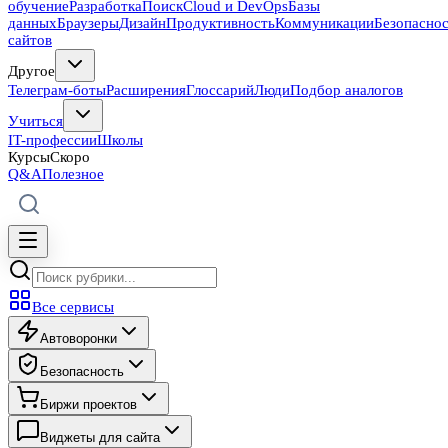
обучение
Разработка
Поиск
Cloud и DevOps
Базы
данных
Браузеры
Дизайн
Продуктивность
Коммуникации
Безопасно
сайтов
Другое
Телеграм-боты
Расширения
Глоссарий
Люди
Подбор аналогов
Учиться
IT-профессии
Школы
Курсы
Скоро
Q&A
Полезное
Все сервисы
Автоворонки
Безопасность
Биржи проектов
Виджеты для сайта