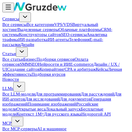
Сервисы
Все сервисы
Все категории
VPS/VDS
Виртуальный
хостинг
Выделенные серверы
Облачные платформы
CRM-
системы
Конструкторы сайтов
SEO-сервисы
Аналитика
трафика
ИИ-разработка
ИИ-агенты
Телефония
E-mail-
рассылки
Дизайн
Статьи
Все статьи
Бизнес
Подборки сервисов
Оплата
сервисов
SMM
SEO
Нейросети и ИИ
E-commerce
Дизайн / UX /
UI
Создание сайтов
Копирайтинг
CPA и арбитраж
Кейсы
Личная
эффективность
Подборки курсов
Новости
LLMs
Все LLM-модели
Для программирования
Для рассуждений
Для
ИИ-агентов
Для исследований
Для документов
Генерация
изображений
Понимание изображений
Российские
модели
Открытые веса
Локальный запуск
Бесплатные
модели
Контекст 1M+
Для русского языка
Недорогой API
MCP
Все MCP-серверы
AI и машинное