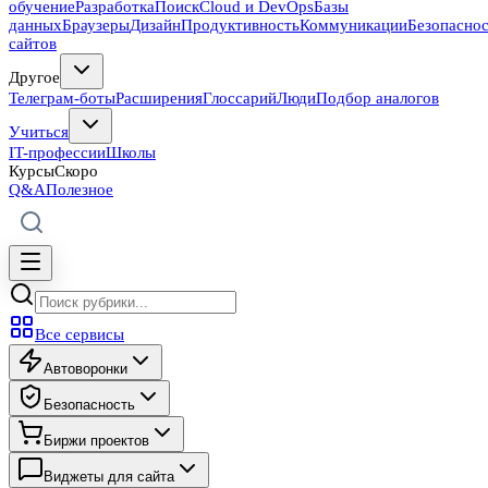
обучение
Разработка
Поиск
Cloud и DevOps
Базы
данных
Браузеры
Дизайн
Продуктивность
Коммуникации
Безопасно
сайтов
Другое
Телеграм-боты
Расширения
Глоссарий
Люди
Подбор аналогов
Учиться
IT-профессии
Школы
Курсы
Скоро
Q&A
Полезное
Все сервисы
Автоворонки
Безопасность
Биржи проектов
Виджеты для сайта