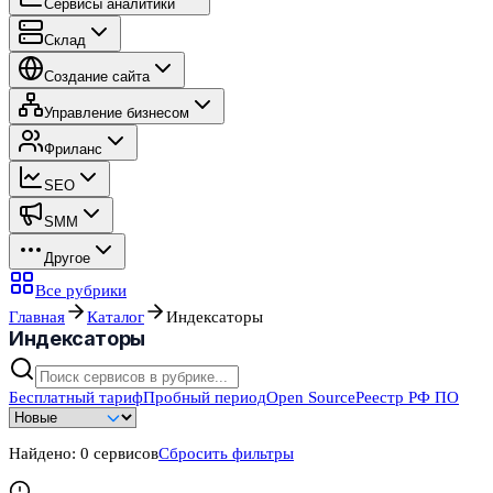
Сервисы аналитики
Склад
Создание сайта
Управление бизнесом
Фриланс
SEO
SMM
Другое
Все рубрики
Главная
Каталог
Индексаторы
Индексаторы
Бесплатный тариф
Пробный период
Open Source
Реестр РФ ПО
Найдено:
0
сервисов
Сбросить фильтры