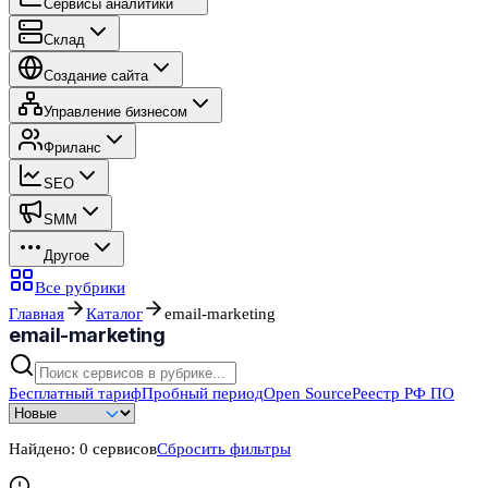
Сервисы аналитики
Склад
Создание сайта
Управление бизнесом
Фриланс
SEO
SMM
Другое
Все рубрики
Главная
Каталог
email-marketing
email-marketing
Бесплатный тариф
Пробный период
Open Source
Реестр РФ ПО
Найдено:
0
сервисов
Сбросить фильтры