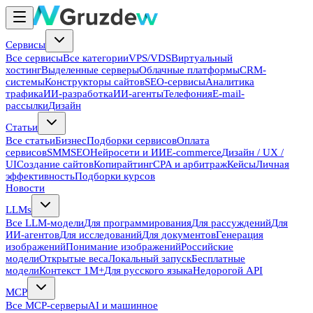
Сервисы
Все сервисы
Все категории
VPS/VDS
Виртуальный
хостинг
Выделенные серверы
Облачные платформы
CRM-
системы
Конструкторы сайтов
SEO-сервисы
Аналитика
трафика
ИИ-разработка
ИИ-агенты
Телефония
E-mail-
рассылки
Дизайн
Статьи
Все статьи
Бизнес
Подборки сервисов
Оплата
сервисов
SMM
SEO
Нейросети и ИИ
E-commerce
Дизайн / UX /
UI
Создание сайтов
Копирайтинг
CPA и арбитраж
Кейсы
Личная
эффективность
Подборки курсов
Новости
LLMs
Все LLM-модели
Для программирования
Для рассуждений
Для
ИИ-агентов
Для исследований
Для документов
Генерация
изображений
Понимание изображений
Российские
модели
Открытые веса
Локальный запуск
Бесплатные
модели
Контекст 1M+
Для русского языка
Недорогой API
MCP
Все MCP-серверы
AI и машинное