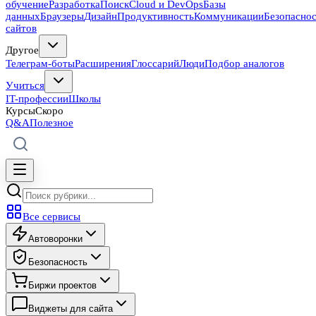
обучение
Разработка
Поиск
Cloud и DevOps
Базы
данных
Браузеры
Дизайн
Продуктивность
Коммуникации
Безопасно
сайтов
Другое
Телеграм-боты
Расширения
Глоссарий
Люди
Подбор аналогов
Учиться
IT-профессии
Школы
Курсы
Скоро
Q&A
Полезное
Все сервисы
Автоворонки
Безопасность
Биржи проектов
Виджеты для сайта