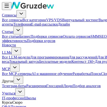
Сервисы
Все сервисы
Все категории
VPS/VDS
Виртуальный хостинг
Выде
агенты
Телефония
E-mail-рассылки
Дизайн
Статьи
Все статьи
Бизнес
Подборки сервисов
Оплата сервисов
SMM
SEO
эффективность
Подборки курсов
Новости
LLMs
Все LLM-модели
Для программирования
Для рассуждений
Для И
веса
Локальный запуск
Бесплатные модели
Контекст 1M+
Для ру
MCP
Все MCP-серверы
AI и машинное обучение
Разработка
Поиск
Clo
Другое
Телеграм-боты
Расширения
Глоссарий
Люди
Подбор аналогов
Учиться
IT-профессии
Школы
Курсы
Скоро
Q&A
Полезное