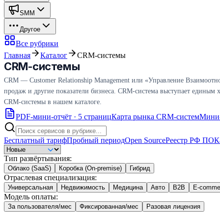
SMM
Другое
Все рубрики
Главная
Каталог
CRM-системы
CRM-системы
CRM — Customer Relationship Management или «Управление Взаимоотно
продаж и другие показатели бизнеса. CRM-система выступает единым ха
CRM-системы в нашем каталоге.
PDF-мини-отчёт · 5 страниц
Карта рынка CRM-систем
Мини-
Бесплатный тариф
Пробный период
Open Source
Реестр РФ ПО
К
Тип развёртывания
:
Облако (SaaS)
Коробка (On-premise)
Гибрид
Отраслевая специализация
:
Универсальная
Недвижимость
Медицина
Авто
B2B
E-comme
Модель оплаты
:
За пользователя/мес
Фиксированная/мес
Разовая лицензия