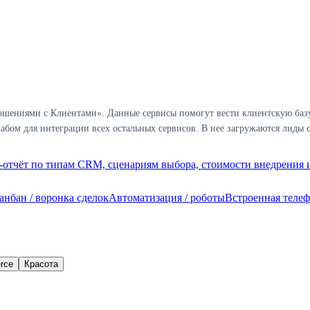
шениями с Клиентами». Данные сервисы помогут вести клиентскую базу 
бом для интеграции всех остальных сервисов. В нее загружаются лиды с
отчёт по типам CRM, сценариям выбора, стоимости внедрения и
анбан / воронка сделок
Автоматизация / роботы
Встроенная теле
rce
Красота