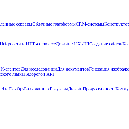
ленные серверы
Облачные платформы
CRM-системы
Конструкто
Нейросети и ИИ
E-commerce
Дизайн / UX / UI
Создание сайтов
Ко
И-агентов
Для исследований
Для документов
Генерация изображ
сского языка
Недорогой API
ud и DevOps
Базы данных
Браузеры
Дизайн
Продуктивность
Комму