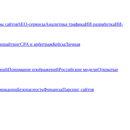
ры сайтов
SEO-сервисы
Аналитика трафика
ИИ-разработка
ИИ-
пирайтинг
CPA и арбитраж
Кейсы
Личная
ений
Понимание изображений
Российские модели
Открытые
никации
Безопасность
Финансы
Парсинг сайтов