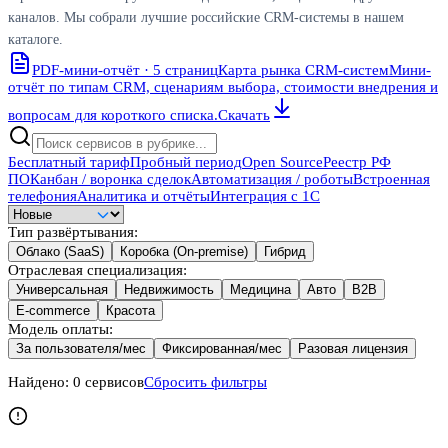
каналов. Мы собрали лучшие российские CRM-системы в нашем
каталоге.
PDF-мини-отчёт · 5 страниц
Карта рынка CRM-систем
Мини-
отчёт по типам CRM, сценариям выбора, стоимости внедрения и
вопросам для короткого списка.
Скачать
Бесплатный тариф
Пробный период
Open Source
Реестр РФ
ПО
Канбан / воронка сделок
Автоматизация / роботы
Встроенная
телефония
Аналитика и отчёты
Интеграция с 1С
Тип развёртывания
:
Облако (SaaS)
Коробка (On-premise)
Гибрид
Отраслевая специализация
:
Универсальная
Недвижимость
Медицина
Авто
B2B
E-commerce
Красота
Модель оплаты
:
За пользователя/мес
Фиксированная/мес
Разовая лицензия
Найдено:
0
сервисов
Сбросить фильтры