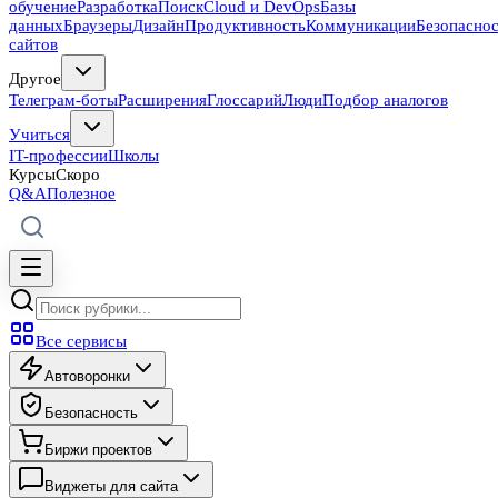
обучение
Разработка
Поиск
Cloud и DevOps
Базы
данных
Браузеры
Дизайн
Продуктивность
Коммуникации
Безопасно
сайтов
Другое
Телеграм-боты
Расширения
Глоссарий
Люди
Подбор аналогов
Учиться
IT-профессии
Школы
Курсы
Скоро
Q&A
Полезное
Все сервисы
Автоворонки
Безопасность
Биржи проектов
Виджеты для сайта