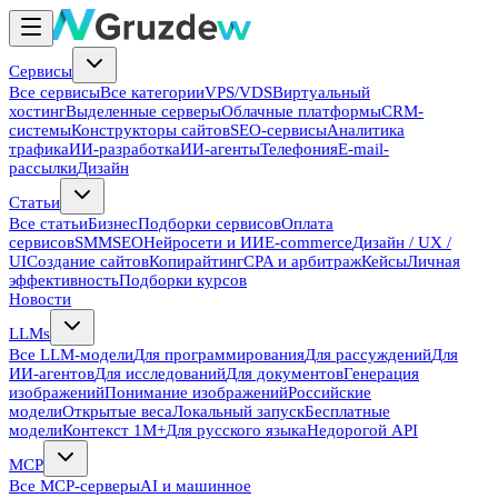
Сервисы
Все сервисы
Все категории
VPS/VDS
Виртуальный
хостинг
Выделенные серверы
Облачные платформы
CRM-
системы
Конструкторы сайтов
SEO-сервисы
Аналитика
трафика
ИИ-разработка
ИИ-агенты
Телефония
E-mail-
рассылки
Дизайн
Статьи
Все статьи
Бизнес
Подборки сервисов
Оплата
сервисов
SMM
SEO
Нейросети и ИИ
E-commerce
Дизайн / UX /
UI
Создание сайтов
Копирайтинг
CPA и арбитраж
Кейсы
Личная
эффективность
Подборки курсов
Новости
LLMs
Все LLM-модели
Для программирования
Для рассуждений
Для
ИИ-агентов
Для исследований
Для документов
Генерация
изображений
Понимание изображений
Российские
модели
Открытые веса
Локальный запуск
Бесплатные
модели
Контекст 1M+
Для русского языка
Недорогой API
MCP
Все MCP-серверы
AI и машинное