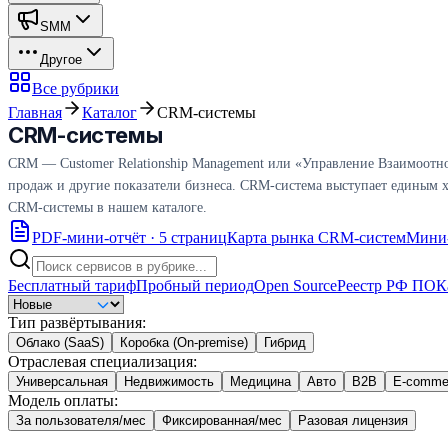
SMM
Другое
Все рубрики
Главная
Каталог
CRM-системы
CRM-системы
CRM — Customer Relationship Management или «Управление Взаимоотно
продаж и другие показатели бизнеса. CRM-система выступает единым ха
CRM-системы в нашем каталоге.
PDF-мини-отчёт · 5 страниц
Карта рынка CRM-систем
Мини-
Бесплатный тариф
Пробный период
Open Source
Реестр РФ ПО
К
Тип развёртывания
:
Облако (SaaS)
Коробка (On-premise)
Гибрид
Отраслевая специализация
:
Универсальная
Недвижимость
Медицина
Авто
B2B
E-comme
Модель оплаты
:
За пользователя/мес
Фиксированная/мес
Разовая лицензия