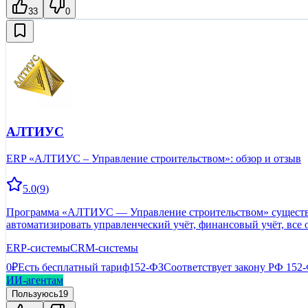
33
0
АЛТИУС
ERP «АЛТИУС – Управление строительством»: обзор и отзыв
5.0
(
9
)
Программа «АЛТИУС — Управление строительством» существует
автоматизировать управленческий учёт, финансовый учёт, все
ERP-системы
CRM-системы
0₽
Есть бесплатный тариф
152-ФЗ
Соответствует закону РФ 152
ИИ-агентам
Пользуюсь
19