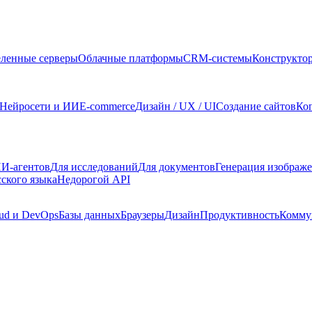
ленные серверы
Облачные платформы
CRM-системы
Конструкто
Нейросети и ИИ
E-commerce
Дизайн / UX / UI
Создание сайтов
Ко
И-агентов
Для исследований
Для документов
Генерация изображ
сского языка
Недорогой API
ud и DevOps
Базы данных
Браузеры
Дизайн
Продуктивность
Комму