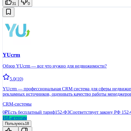
31
0
YUcrm
Обзор YUcrm — все что нужно для недвижимости?
5.0
(
10
)
YUcrm — профессиональная CRM система для сферы недвижимос
рекламных источников, оценивать качество работы менеджеров 
сэкономить время)
CRM-системы
0₽
Есть бесплатный тариф
152-ФЗ
Соответствует закону РФ 152
ИИ-агентам
Пользуюсь
18