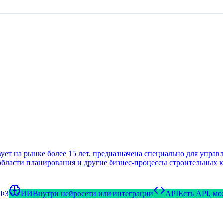
 на рынке более 15 лет, предназначена специально для управл
 области планирования и другие бизнес-процессы строительных 
-ФЗ
ИИ
Внутри нейросети или интеграции
API
Есть API, м