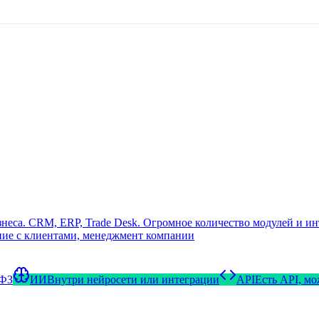
еса. CRM, ERP, Trade Desk. Огромное количество модулей и ин
ние с клиентами, менеджмент компании
-ФЗ
ИИ
Внутри нейросети или интеграции
API
Есть API, м