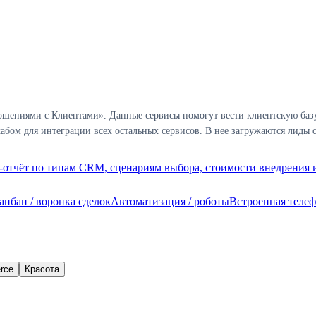
шениями с Клиентами». Данные сервисы помогут вести клиентскую базу 
бом для интеграции всех остальных сервисов. В нее загружаются лиды с
отчёт по типам CRM, сценариям выбора, стоимости внедрения и
анбан / воронка сделок
Автоматизация / роботы
Встроенная теле
rce
Красота