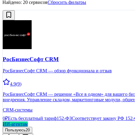
Найдено:
20
сервисов
Сбросить фильтры
РосБизнесСофт CRM
РосБизнесСофт CRM — обзор функционала и отзыв
4.9
(
9
)
РосБизнесСофт CRM — решение «Все в одном» для вашего бизн
внедрения. Управление складом, маркетинговые модули, обще
CRM-системы
0₽
Есть бесплатный тариф
152-ФЗ
Соответствует закону РФ 152
ИИ-агентам
Пользуюсь
20