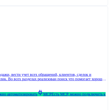
ажи, вести учет всех обращений, клиентов, сделок и
лик. Во всех разделах реализован поиск что помогает хорошо
ожно автоматизировать
MCP
Есть MCP, можно подключить к