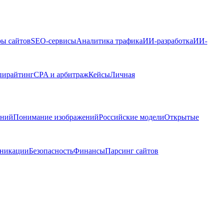
ры сайтов
SEO-сервисы
Аналитика трафика
ИИ-разработка
ИИ-
пирайтинг
CPA и арбитраж
Кейсы
Личная
ений
Понимание изображений
Российские модели
Открытые
никации
Безопасность
Финансы
Парсинг сайтов