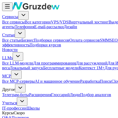
Сервисы
Все сервисы
Все категории
VPS/VDS
Виртуальный хостинг
Выде
агенты
Телефония
E-mail-рассылки
Дизайн
Статьи
Все статьи
Бизнес
Подборки сервисов
Оплата сервисов
SMM
SEO
эффективность
Подборки курсов
Новости
LLMs
Все LLM-модели
Для программирования
Для рассуждений
Для И
веса
Локальный запуск
Бесплатные модели
Контекст 1M+
Для ру
MCP
Все MCP-серверы
AI и машинное обучение
Разработка
Поиск
Clo
Другое
Телеграм-боты
Расширения
Глоссарий
Люди
Подбор аналогов
Учиться
IT-профессии
Школы
Курсы
Скоро
Q&A
Полезное