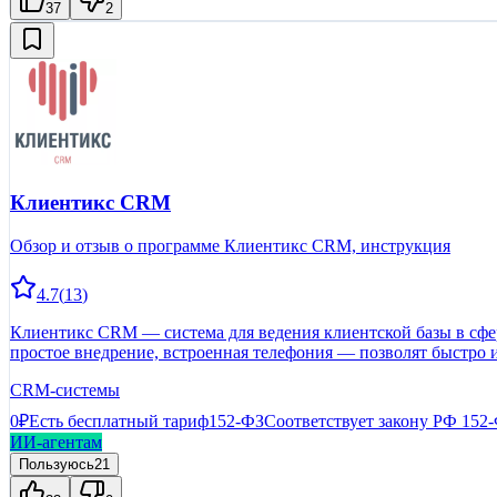
37
2
Клиентикс CRM
Обзор и отзыв о программе Клиентикс CRM, инструкция
4.7
(
13
)
Клиентикс CRM — система для ведения клиентской базы в сфере
простое внедрение, встроенная телефония — позволят быстро 
CRM-системы
0₽
Есть бесплатный тариф
152-ФЗ
Соответствует закону РФ 152
ИИ-агентам
Пользуюсь
21