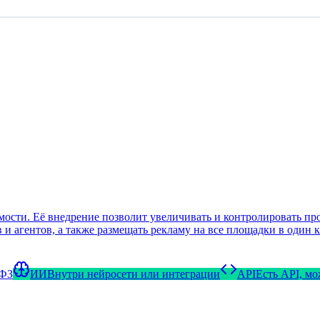
ти. Её внедрение позволит увеличивать и контролировать прод
и агентов, а также размещать рекламу на все площадки в один к
-ФЗ
ИИ
Внутри нейросети или интеграции
API
Есть API, м