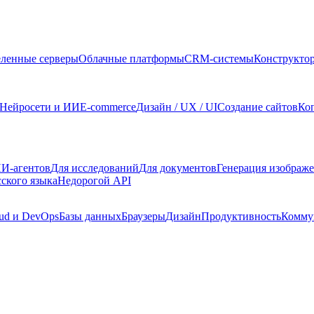
ленные серверы
Облачные платформы
CRM-системы
Конструкто
Нейросети и ИИ
E-commerce
Дизайн / UX / UI
Создание сайтов
Ко
И-агентов
Для исследований
Для документов
Генерация изображ
сского языка
Недорогой API
ud и DevOps
Базы данных
Браузеры
Дизайн
Продуктивность
Комму