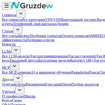
Сервисы
Все сервисы
Все категории
VPS/VDS
Виртуальный хостинг
Выде
агенты
Телефония
E-mail-рассылки
Дизайн
Статьи
Все статьи
Бизнес
Подборки сервисов
Оплата сервисов
SMM
SEO
эффективность
Подборки курсов
Новости
LLMs
Все LLM-модели
Для программирования
Для рассуждений
Для И
веса
Локальный запуск
Бесплатные модели
Контекст 1M+
Для ру
MCP
Все MCP-серверы
AI и машинное обучение
Разработка
Поиск
Clo
Другое
Телеграм-боты
Расширения
Глоссарий
Люди
Подбор аналогов
Учиться
IT-профессии
Школы
Курсы
Скоро
Q&A
Полезное