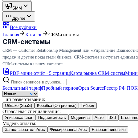
SMM
Другое
Все рубрики
Главная
Каталог
CRM-системы
CRM-системы
CRM — Customer Relationship Management или «Управление Взаимоотно
продаж и другие показатели бизнеса. CRM-система выступает единым ха
CRM-системы в нашем каталоге.
PDF-мини-отчёт · 5 страниц
Карта рынка CRM-систем
Мини-
Бесплатный тариф
Пробный период
Open Source
Реестр РФ ПО
К
Тип развёртывания
:
Облако (SaaS)
Коробка (On-premise)
Гибрид
Отраслевая специализация
:
Универсальная
Недвижимость
Медицина
Авто
B2B
E-comme
Модель оплаты
:
За пользователя/мес
Фиксированная/мес
Разовая лицензия