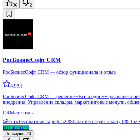
36
2
РосБизнесСофт CRM
РосБизнесСофт CRM — обзор функционала и отзыв
4.9
(
9
)
РосБизнесСофт CRM — решение «Все в одном» для вашего бизн
внедрения. Управление складом, маркетинговые модули, обще
CRM-системы
0₽
Есть бесплатный тариф
152-ФЗ
Соответствует закону РФ 152
ИИ-агентам
Пользуюсь
20