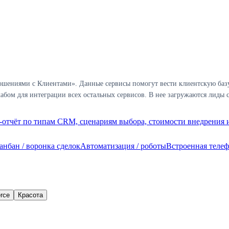
шениями с Клиентами». Данные сервисы помогут вести клиентскую базу 
бом для интеграции всех остальных сервисов. В нее загружаются лиды с
отчёт по типам CRM, сценариям выбора, стоимости внедрения и
анбан / воронка сделок
Автоматизация / роботы
Встроенная теле
rce
Красота