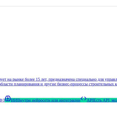
 на рынке более 15 лет, предназначена специально для управл
 области планирования и другие бизнес-процессы строительных 
-ФЗ
ИИ
Внутри нейросети или интеграции
API
Есть API, м