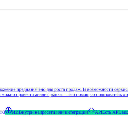
ожение предназначено для роста продаж. В возможности сервиса
 можно провести анализ рынка — его помощью пользователь отс
-ФЗ
ИИ
Внутри нейросети или интеграции
API
Есть API, м