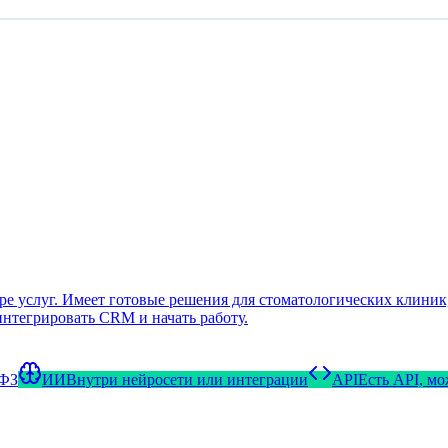
 услуг. Имеет готовые решения для стоматологических клиник, 
интегрировать CRM и начать работу.
-ФЗ
ИИ
Внутри нейросети или интеграции
API
Есть API, м