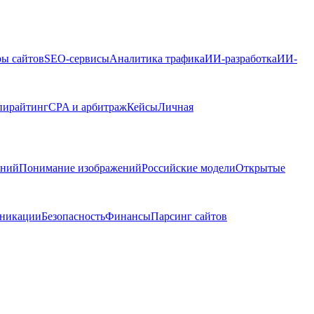
ры сайтов
SEO-сервисы
Аналитика трафика
ИИ-разработка
ИИ-
пирайтинг
CPA и арбитраж
Кейсы
Личная
ений
Понимание изображений
Российские модели
Открытые
никации
Безопасность
Финансы
Парсинг сайтов