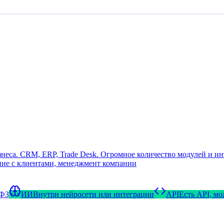
еса. CRM, ERP, Trade Desk. Огромное количество модулей и ин
ние с клиентами, менеджмент компании
-ФЗ
ИИ
Внутри нейросети или интеграции
API
Есть API, м