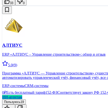
33
0
АЛТИУС
ERP «АЛТИУС – Управление строительством»: обзор и отзыв
5.0
(
9
)
Программа «АЛТИУС — Управление строительством» существует
автоматизировать управленческий учёт, финансовый учёт, все
ERP-системы
CRM-системы
0₽
Есть бесплатный тариф
152-ФЗ
Соответствует закону РФ 152
ИИ-агентам
Пользуюсь
19