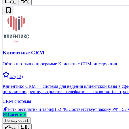
31
0
Клиентикс CRM
Обзор и отзыв о программе Клиентикс CRM, инструкция
4.7
(
13
)
Клиентикс CRM — система для ведения клиентской базы в сфере
простое внедрение, встроенная телефония — позволят быстро 
CRM-системы
0₽
Есть бесплатный тариф
152-ФЗ
Соответствует закону РФ 152
ИИ-агентам
Пользуюсь
21