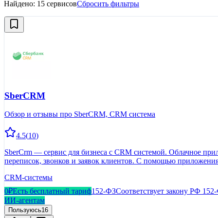
Найдено:
15
сервисов
Сбросить фильтры
SberCRM
Обзор и отзывы про SberCRM, CRM система
4.5
(
10
)
SberCrm — сервис для бизнеса с CRM системой. Облачное прил
переписок, звонков и заявок клиентов. С помощью приложения
покупают клиенты у конкурентов.
CRM-системы
0₽
Есть бесплатный тариф
152-ФЗ
Соответствует закону РФ 152
ИИ-агентам
Пользуюсь
16