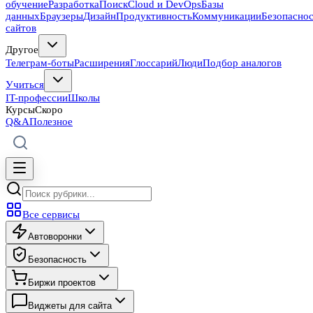
обучение
Разработка
Поиск
Cloud и DevOps
Базы
данных
Браузеры
Дизайн
Продуктивность
Коммуникации
Безопасно
сайтов
Другое
Телеграм-боты
Расширения
Глоссарий
Люди
Подбор аналогов
Учиться
IT-профессии
Школы
Курсы
Скоро
Q&A
Полезное
Все сервисы
Автоворонки
Безопасность
Биржи проектов
Виджеты для сайта