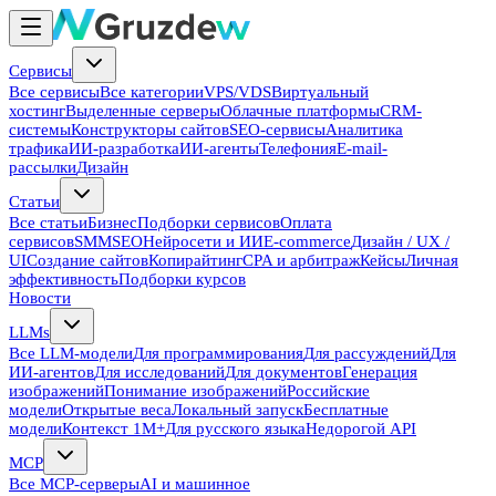
Сервисы
Все сервисы
Все категории
VPS/VDS
Виртуальный
хостинг
Выделенные серверы
Облачные платформы
CRM-
системы
Конструкторы сайтов
SEO-сервисы
Аналитика
трафика
ИИ-разработка
ИИ-агенты
Телефония
E-mail-
рассылки
Дизайн
Статьи
Все статьи
Бизнес
Подборки сервисов
Оплата
сервисов
SMM
SEO
Нейросети и ИИ
E-commerce
Дизайн / UX /
UI
Создание сайтов
Копирайтинг
CPA и арбитраж
Кейсы
Личная
эффективность
Подборки курсов
Новости
LLMs
Все LLM-модели
Для программирования
Для рассуждений
Для
ИИ-агентов
Для исследований
Для документов
Генерация
изображений
Понимание изображений
Российские
модели
Открытые веса
Локальный запуск
Бесплатные
модели
Контекст 1M+
Для русского языка
Недорогой API
MCP
Все MCP-серверы
AI и машинное