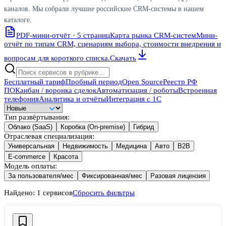
каналов. Мы собрали лучшие российские CRM-системы в нашем
каталоге.
PDF-мини-отчёт · 5 страниц
Карта рынка CRM-систем
Мини-
отчёт по типам CRM, сценариям выбора, стоимости внедрения и
вопросам для короткого списка.
Скачать
Бесплатный тариф
Пробный период
Open Source
Реестр РФ
ПО
Канбан / воронка сделок
Автоматизация / роботы
Встроенная
телефония
Аналитика и отчёты
Интеграция с 1С
Тип развёртывания
:
Облако (SaaS)
Коробка (On-premise)
Гибрид
Отраслевая специализация
:
Универсальная
Недвижимость
Медицина
Авто
B2B
E-commerce
Красота
Модель оплаты
:
За пользователя/мес
Фиксированная/мес
Разовая лицензия
Найдено:
1
сервисов
Сбросить фильтры