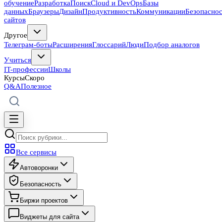
обучение
Разработка
Поиск
Cloud и DevOps
Базы
данных
Браузеры
Дизайн
Продуктивность
Коммуникации
Безопасно
сайтов
Другое
Телеграм-боты
Расширения
Глоссарий
Люди
Подбор аналогов
Учиться
IT-профессии
Школы
Курсы
Скоро
Q&A
Полезное
Все сервисы
Автоворонки
Безопасность
Биржи проектов
Виджеты для сайта