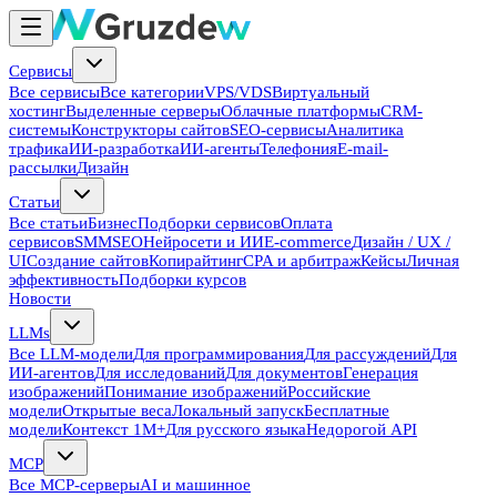
Сервисы
Все сервисы
Все категории
VPS/VDS
Виртуальный
хостинг
Выделенные серверы
Облачные платформы
CRM-
системы
Конструкторы сайтов
SEO-сервисы
Аналитика
трафика
ИИ-разработка
ИИ-агенты
Телефония
E-mail-
рассылки
Дизайн
Статьи
Все статьи
Бизнес
Подборки сервисов
Оплата
сервисов
SMM
SEO
Нейросети и ИИ
E-commerce
Дизайн / UX /
UI
Создание сайтов
Копирайтинг
CPA и арбитраж
Кейсы
Личная
эффективность
Подборки курсов
Новости
LLMs
Все LLM-модели
Для программирования
Для рассуждений
Для
ИИ-агентов
Для исследований
Для документов
Генерация
изображений
Понимание изображений
Российские
модели
Открытые веса
Локальный запуск
Бесплатные
модели
Контекст 1M+
Для русского языка
Недорогой API
MCP
Все MCP-серверы
AI и машинное