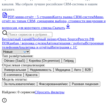
каналов. Мы собрали лучшие российские CRM-системы в нашем
каталоге.
PDF-мини-отчёт · 5 страниц
Карта рынка CRM-систем
Мини-
отчёт по типам CRM, сценариям выбора, стоимости внедрения и
вопросам для короткого списка.
Скачать
Бесплатный тариф
Пробный период
Open Source
Реестр РФ
ПО
Канбан / воронка сделок
Автоматизация / роботы
Встроенная
телефония
Аналитика и отчёты
Интеграция с 1С
Тип развёртывания
:
Облако (SaaS)
Коробка (On-premise)
Гибрид
Отраслевая специализация
:
Универсальная
Недвижимость
Медицина
Авто
B2B
E-commerce
Красота
Модель оплаты
:
За пользователя/мес
Фиксированная/мес
Разовая лицензия
Найдено:
0
сервисов
Сбросить фильтры