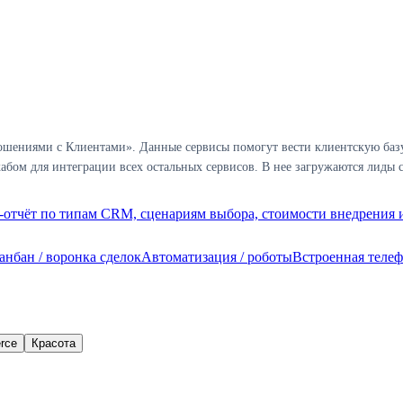
шениями с Клиентами». Данные сервисы помогут вести клиентскую базу 
бом для интеграции всех остальных сервисов. В нее загружаются лиды с
отчёт по типам CRM, сценариям выбора, стоимости внедрения и
анбан / воронка сделок
Автоматизация / роботы
Встроенная теле
rce
Красота