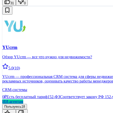
31
0
YUcrm
Обзор YUcrm — все что нужно для недвижимости?
5.0
(
10
)
YUcrm — профессиональная CRM система для сферы недвижимос
рекламных источников, оценивать качество работы менеджеров 
сэкономить время)
CRM-системы
0₽
Есть бесплатный тариф
152-ФЗ
Соответствует закону РФ 152
ИИ-агентам
Пользуюсь
18