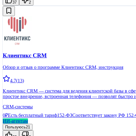
37
2
Клиентикс CRM
Обзор и отзыв о программе Клиентикс CRM, инструкция
4.7
(
13
)
Клиентикс CRM — система для ведения клиентской базы в сфере
простое внедрение, встроенная телефония — позволят быстро 
CRM-системы
0₽
Есть бесплатный тариф
152-ФЗ
Соответствует закону РФ 152
ИИ-агентам
Пользуюсь
21