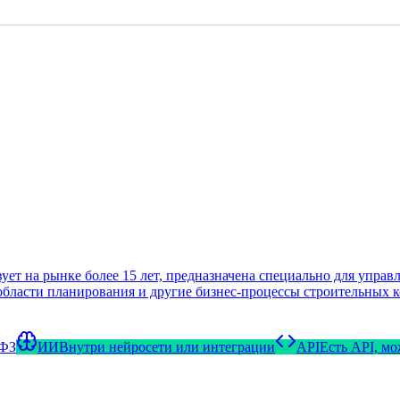
 на рынке более 15 лет, предназначена специально для управл
 области планирования и другие бизнес-процессы строительных 
-ФЗ
ИИ
Внутри нейросети или интеграции
API
Есть API, м