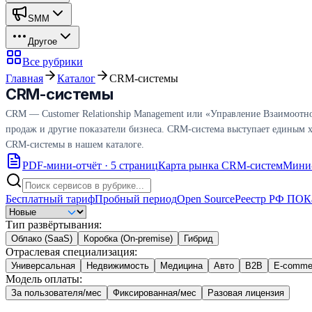
SMM
Другое
Все рубрики
Главная
Каталог
CRM-системы
CRM-системы
CRM — Customer Relationship Management или «Управление Взаимоотно
продаж и другие показатели бизнеса. CRM-система выступает единым ха
CRM-системы в нашем каталоге.
PDF-мини-отчёт · 5 страниц
Карта рынка CRM-систем
Мини-
Бесплатный тариф
Пробный период
Open Source
Реестр РФ ПО
К
Тип развёртывания
:
Облако (SaaS)
Коробка (On-premise)
Гибрид
Отраслевая специализация
:
Универсальная
Недвижимость
Медицина
Авто
B2B
E-comme
Модель оплаты
:
За пользователя/мес
Фиксированная/мес
Разовая лицензия