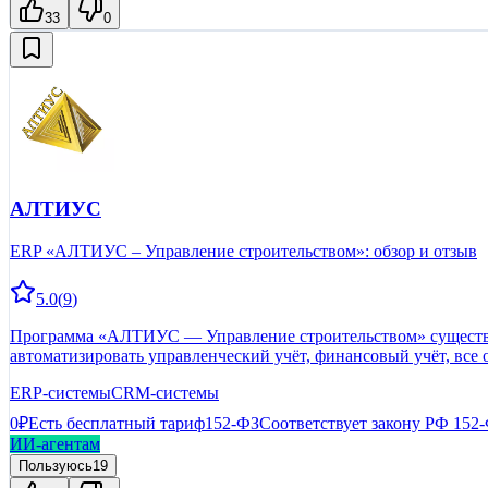
33
0
АЛТИУС
ERP «АЛТИУС – Управление строительством»: обзор и отзыв
5.0
(
9
)
Программа «АЛТИУС — Управление строительством» существует
автоматизировать управленческий учёт, финансовый учёт, все
ERP-системы
CRM-системы
0₽
Есть бесплатный тариф
152-ФЗ
Соответствует закону РФ 152
ИИ-агентам
Пользуюсь
19