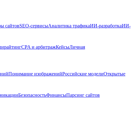
ры сайтов
SEO-сервисы
Аналитика трафика
ИИ-разработка
ИИ-
пирайтинг
CPA и арбитраж
Кейсы
Личная
ений
Понимание изображений
Российские модели
Открытые
никации
Безопасность
Финансы
Парсинг сайтов