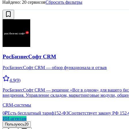
Найдено:
20
сервисов
Сбросить фильтры
РосБизнесСофт CRM
РосБизнесСофт CRM — обзор функционала и отзыв
4.9
(
9
)
РосБизнесСофт CRM — решение «Все в одном» для вашего бизн
внедрения. Управление складом, маркетинговые модули, обще
CRM-системы
0₽
Есть бесплатный тариф
152-ФЗ
Соответствует закону РФ 152
ИИ-агентам
Пользуюсь
20