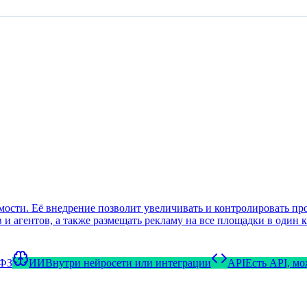
ти. Её внедрение позволит увеличивать и контролировать прод
и агентов, а также размещать рекламу на все площадки в один к
-ФЗ
ИИ
Внутри нейросети или интеграции
API
Есть API, м