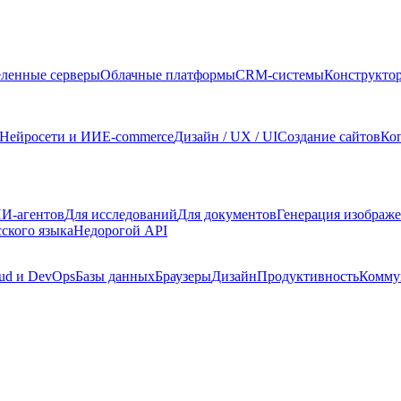
ленные серверы
Облачные платформы
CRM-системы
Конструкто
Нейросети и ИИ
E-commerce
Дизайн / UX / UI
Создание сайтов
Ко
И-агентов
Для исследований
Для документов
Генерация изображ
сского языка
Недорогой API
ud и DevOps
Базы данных
Браузеры
Дизайн
Продуктивность
Комму