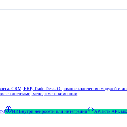
еса. CRM, ERP, Trade Desk. Огромное количество модулей и ин
ние с клиентами, менеджмент компании
-ФЗ
ИИ
Внутри нейросети или интеграции
API
Есть API, м