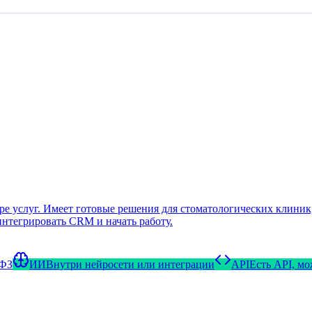
 услуг. Имеет готовые решения для стоматологических клиник, 
интегрировать CRM и начать работу.
-ФЗ
ИИ
Внутри нейросети или интеграции
API
Есть API, м