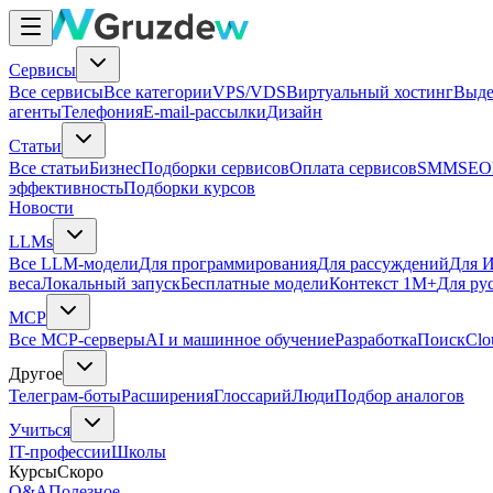
Сервисы
Все сервисы
Все категории
VPS/VDS
Виртуальный хостинг
Выде
агенты
Телефония
E-mail-рассылки
Дизайн
Статьи
Все статьи
Бизнес
Подборки сервисов
Оплата сервисов
SMM
SEO
эффективность
Подборки курсов
Новости
LLMs
Все LLM-модели
Для программирования
Для рассуждений
Для И
веса
Локальный запуск
Бесплатные модели
Контекст 1M+
Для ру
MCP
Все MCP-серверы
AI и машинное обучение
Разработка
Поиск
Clo
Другое
Телеграм-боты
Расширения
Глоссарий
Люди
Подбор аналогов
Учиться
IT-профессии
Школы
Курсы
Скоро
Q&A
Полезное