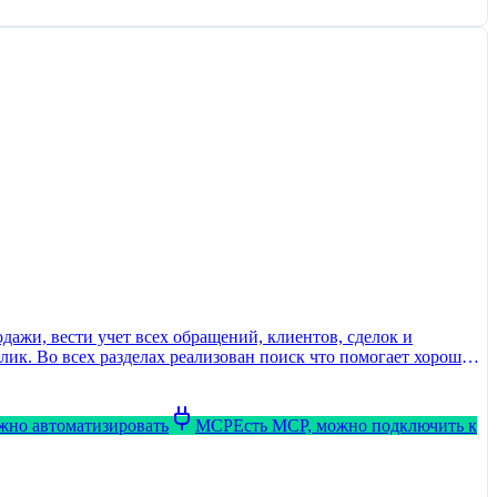
ажи, вести учет всех обращений, клиентов, сделок и
лик. Во всех разделах реализован поиск что помогает хорошо
ожно автоматизировать
MCP
Есть MCP, можно подключить к