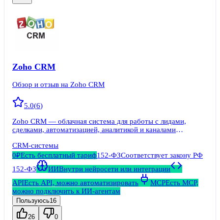
Zoho CRM
Обзор и отзыв на Zoho CRM
5.0
(
6
)
Zoho CRM — облачная система для работы с лидами,
сделками, автоматизацией, аналитикой и каналами
коммуникации. Есть бесплатная редакция до трёх
CRM-системы
пользователей, платные редакции, API и мобильные
приложения.
0₽
Есть бесплатный тариф
152-ФЗ
Соответствует закону РФ
152-ФЗ
ИИ
Внутри нейросети или интеграции
API
Есть API, можно автоматизировать
MCP
Есть MCP,
можно подключить к ИИ-агентам
Пользуюсь
16
26
0