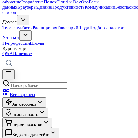
обучение
Разработка
Поиск
Cloud и DevOps
Базы
данных
Браузеры
Дизайн
Продуктивность
Коммуникации
Безопасно
сайтов
Другое
Телеграм-боты
Расширения
Глоссарий
Люди
Подбор аналогов
Учиться
IT-профессии
Школы
Курсы
Скоро
Q&A
Полезное
Все сервисы
Автоворонки
Безопасность
Биржи проектов
Виджеты для сайта