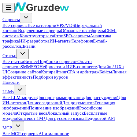
Сервисы
Все сервисы
Все категории
VPS/VDS
Виртуальный
хостинг
Выделенные серверы
Облачные платформы
CRM-
системы
Конструкторы сайтов
SEO-сервисы
Аналитика
трафика
ИИ-разработка
ИИ-агенты
Телефония
E-mail-
рассылки
Дизайн
Статьи
Все статьи
Бизнес
Подборки сервисов
Оплата
сервисов
SMM
SEO
Нейросети и ИИ
E-commerce
Дизайн / UX /
UI
Создание сайтов
Копирайтинг
CPA и арбитраж
Кейсы
Личная
эффективность
Подборки курсов
Новости
LLMs
Все LLM-модели
Для программирования
Для рассуждений
Для
ИИ-агентов
Для исследований
Для документов
Генерация
изображений
Понимание изображений
Российские
модели
Открытые веса
Локальный запуск
Бесплатные
модели
Контекст 1M+
Для русского языка
Недорогой API
MCP
Все MCP-серверы
AI и машинное