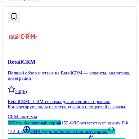
RetailCRM
Полный обзор и отзыв на RetailCRM — клиенты, аналитика,
интеграции
5.0
(
6
)
RetailCRM - CRM-система для интернет-торговли.
Конвертирует лиды из мессенджеров и соцсетей в заказы.
Собирает заказы из всех офлайн или онлайн источников в
CRM-системы
единый список и раздает операторам. Позволяет доводить
сделки до конца благодаря шаблонам ответов и
0₽
Есть бесплатный тариф
152-ФЗ
Соответствует закону РФ
напоминаний.
152-ФЗ
ИИ
Внутри нейросети или интеграции