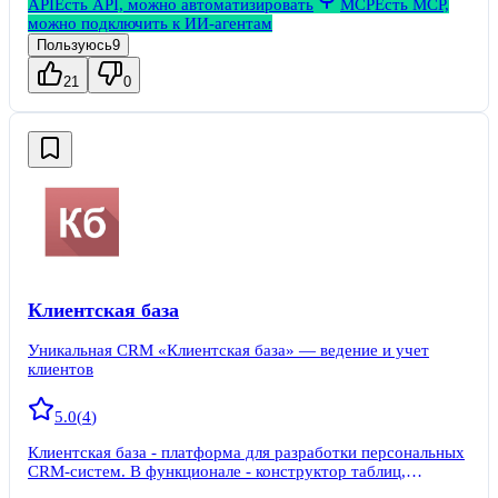
API
Есть API, можно автоматизировать
MCP
Есть MCP,
можно подключить к ИИ-агентам
Пользуюсь
9
21
0
Клиентская база
Уникальная CRM «Клиентская база» — ведение и учет
клиентов
5.0
(
4
)
Клиентская база - платформа для разработки персональных
CRM-систем. В функционале - конструктор таблиц,
вычислений и действий, почтовый модуль, IP-телефония,