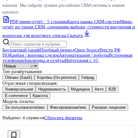
каналов. Мы собрали лучшие российские CRM-системы в нашем
каталоге.
PDF-мини-отчёт · 5 страниц
Карта рынка CRM-систем
Мини-
отчёт по типам CRM, сценариям выбора, стоимости внедрения и
вопросам для короткого списка.
Скачать
Бесплатный тариф
Пробный период
Open Source
Реестр РФ
ПО
Канбан / воронка сделок
Автоматизация / роботы
Встроенная
телефония
Аналитика и отчёты
Интеграция с 1С
Тип развёртывания
:
Облако (SaaS)
Коробка (On-premise)
Гибрид
Отраслевая специализация
:
Универсальная
Недвижимость
Медицина
Авто
B2B
E-commerce
Красота
Модель оплаты
:
За пользователя/мес
Фиксированная/мес
Разовая лицензия
Найдено:
4
сервисов
Сбросить фильтры