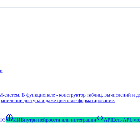
ов
M-систем. В функционале - конструктор таблиц, вычислений и де
раничение доступа и даже цветовое форматирование.
-ФЗ
ИИ
Внутри нейросети или интеграции
API
Есть API, м