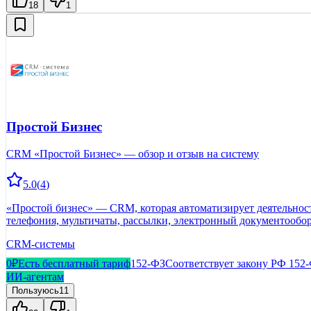
18
1
Простой Бизнес
CRM «Простой Бизнес» — обзор и отзыв на систему
5.0
(
4
)
«Простой бизнес» — CRM, которая автоматизирует деятельность
телефония, мультичаты, рассылки, электронный документооборо
бухгалтерии и склада, видеоконференции, управление сайтом 
CRM-системы
постоянной работы, при этом без ограничения по числу пользо
доступен в пяти версиях: для Windows, web, Mac OS, iOS и Andr
0₽
Есть бесплатный тариф
152-ФЗ
Соответствует закону РФ 152
ИИ-агентам
Пользуюсь
11