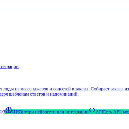
нтеграции
 лиды из мессенджеров и соцсетей в заказы. Собирает заказы и
одаря шаблонам ответов и напоминаний.
-ФЗ
ИИ
Внутри нейросети или интеграции
API
Есть API, м