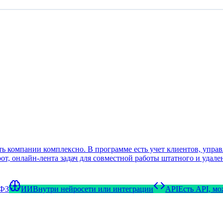
 компании комплексно. В программе есть учет клиентов, управл
т, онлайн-лента задач для совместной работы штатного и удале
и многое другое. Протестировать функции CRM удобно на беспл
вателей. Отметим, что полнофункциональная пробная версия отк
oid.
-ФЗ
ИИ
Внутри нейросети или интеграции
API
Есть API, м