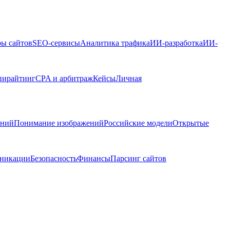
ры сайтов
SEO-сервисы
Аналитика трафика
ИИ-разработка
ИИ-
пирайтинг
CPA и арбитраж
Кейсы
Личная
ений
Понимание изображений
Российские модели
Открытые
никации
Безопасность
Финансы
Парсинг сайтов