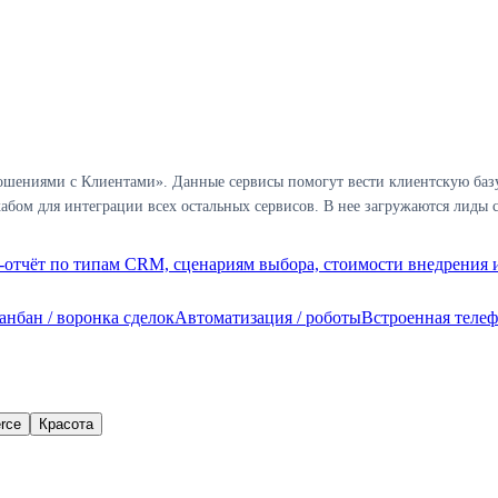
шениями с Клиентами». Данные сервисы помогут вести клиентскую базу 
бом для интеграции всех остальных сервисов. В нее загружаются лиды с
отчёт по типам CRM, сценариям выбора, стоимости внедрения и
анбан / воронка сделок
Автоматизация / роботы
Встроенная теле
rce
Красота