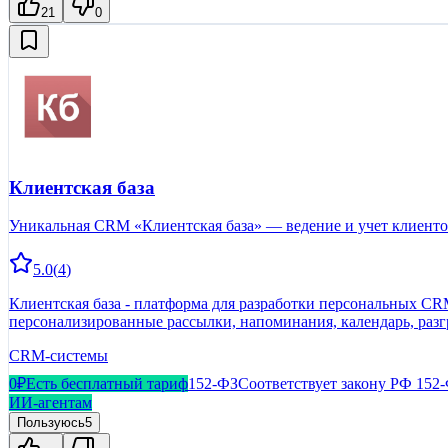
21
0
Клиентская база
Уникальная CRM «Клиентская база» — ведение и учет клиент
5.0
(
4
)
Клиентская база - платформа для разработки персональных CR
персонализированные рассылки, напоминания, календарь, разг
CRM-системы
0₽
Есть бесплатный тариф
152-ФЗ
Соответствует закону РФ 152
ИИ-агентам
Пользуюсь
5