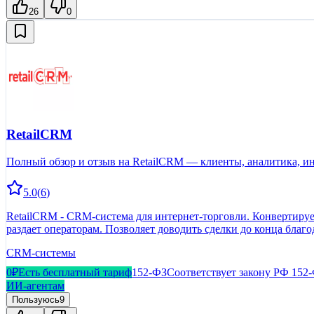
26
0
RetailCRM
Полный обзор и отзыв на RetailCRM — клиенты, аналитика, и
5.0
(
6
)
RetailCRM - CRM-система для интернет-торговли. Конвертирует
раздает операторам. Позволяет доводить сделки до конца благ
CRM-системы
0₽
Есть бесплатный тариф
152-ФЗ
Соответствует закону РФ 152
ИИ-агентам
Пользуюсь
9