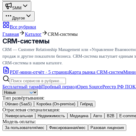
SMM
Другое
Все рубрики
Главная
Каталог
CRM-системы
CRM-системы
CRM — Customer Relationship Management или «Управление Взаимоотно
продаж и другие показатели бизнеса. CRM-система выступает единым ха
CRM-системы в нашем каталоге.
PDF-мини-отчёт · 5 страниц
Карта рынка CRM-систем
Мини-
Бесплатный тариф
Пробный период
Open Source
Реестр РФ ПО
К
Тип развёртывания
:
Облако (SaaS)
Коробка (On-premise)
Гибрид
Отраслевая специализация
:
Универсальная
Недвижимость
Медицина
Авто
B2B
E-comme
Модель оплаты
:
За пользователя/мес
Фиксированная/мес
Разовая лицензия