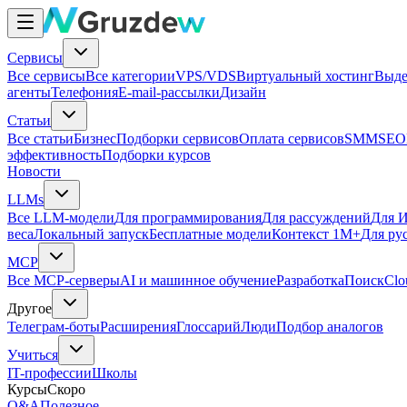
Сервисы
Все сервисы
Все категории
VPS/VDS
Виртуальный хостинг
Выде
агенты
Телефония
E-mail-рассылки
Дизайн
Статьи
Все статьи
Бизнес
Подборки сервисов
Оплата сервисов
SMM
SEO
эффективность
Подборки курсов
Новости
LLMs
Все LLM-модели
Для программирования
Для рассуждений
Для И
веса
Локальный запуск
Бесплатные модели
Контекст 1M+
Для ру
MCP
Все MCP-серверы
AI и машинное обучение
Разработка
Поиск
Clo
Другое
Телеграм-боты
Расширения
Глоссарий
Люди
Подбор аналогов
Учиться
IT-профессии
Школы
Курсы
Скоро
Q&A
Полезное