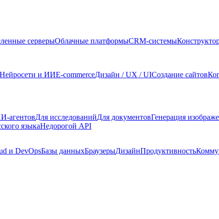
ленные серверы
Облачные платформы
CRM-системы
Конструкто
Нейросети и ИИ
E-commerce
Дизайн / UX / UI
Создание сайтов
Ко
И-агентов
Для исследований
Для документов
Генерация изображ
сского языка
Недорогой API
ud и DevOps
Базы данных
Браузеры
Дизайн
Продуктивность
Комму