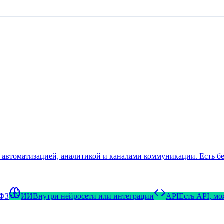
 автоматизацией, аналитикой и каналами коммуникации. Есть бе
-ФЗ
ИИ
Внутри нейросети или интеграции
API
Есть API, м