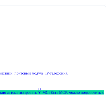
йствий, почтовый модуль, IP-телефония,
ожно автоматизировать
MCP
Есть MCP, можно подключить к