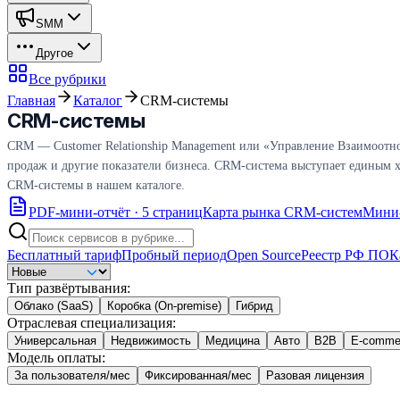
SMM
Другое
Все рубрики
Главная
Каталог
CRM-системы
CRM-системы
CRM — Customer Relationship Management или «Управление Взаимоотно
продаж и другие показатели бизнеса. CRM-система выступает единым ха
CRM-системы в нашем каталоге.
PDF-мини-отчёт · 5 страниц
Карта рынка CRM-систем
Мини-
Бесплатный тариф
Пробный период
Open Source
Реестр РФ ПО
К
Тип развёртывания
:
Облако (SaaS)
Коробка (On-premise)
Гибрид
Отраслевая специализация
:
Универсальная
Недвижимость
Медицина
Авто
B2B
E-comme
Модель оплаты
:
За пользователя/мес
Фиксированная/мес
Разовая лицензия