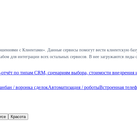
шениями с Клиентами». Данные сервисы помогут вести клиентскую базу 
бом для интеграции всех остальных сервисов. В нее загружаются лиды с
отчёт по типам CRM, сценариям выбора, стоимости внедрения и
анбан / воронка сделок
Автоматизация / роботы
Встроенная теле
rce
Красота