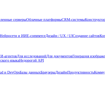
ленные серверы
Облачные платформы
CRM-системы
Конструкто
Нейросети и ИИ
E-commerce
Дизайн / UX / UI
Создание сайтов
Ко
И-агентов
Для исследований
Для документов
Генерация изображ
сского языка
Недорогой API
ud и DevOps
Базы данных
Браузеры
Дизайн
Продуктивность
Комму