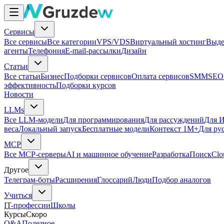
Сервисы
Все сервисы
Все категории
VPS/VDS
Виртуальный хостинг
Выде
агенты
Телефония
E-mail-рассылки
Дизайн
Статьи
Все статьи
Бизнес
Подборки сервисов
Оплата сервисов
SMM
SEO
эффективность
Подборки курсов
Новости
LLMs
Все LLM-модели
Для программирования
Для рассуждений
Для И
веса
Локальный запуск
Бесплатные модели
Контекст 1M+
Для ру
MCP
Все MCP-серверы
AI и машинное обучение
Разработка
Поиск
Clo
Другое
Телеграм-боты
Расширения
Глоссарий
Люди
Подбор аналогов
Учиться
IT-профессии
Школы
Курсы
Скоро
Q&A
Полезное