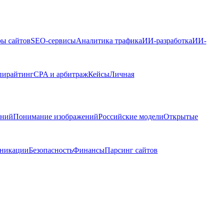
ры сайтов
SEO-сервисы
Аналитика трафика
ИИ-разработка
ИИ-
пирайтинг
CPA и арбитраж
Кейсы
Личная
ений
Понимание изображений
Российские модели
Открытые
никации
Безопасность
Финансы
Парсинг сайтов