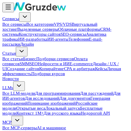
Сервисы
Все сервисы
Все категории
VPS/VDS
Виртуальный
хостинг
Выделенные серверы
Облачные платформы
CRM-
системы
Конструкторы сайтов
SEO-сервисы
Аналитика
трафика
ИИ-разработка
ИИ-агенты
Телефония
E-mail-
рассылки
Дизайн
Статьи
Все статьи
Бизнес
Подборки сервисов
Оплата
сервисов
SMM
SEO
Нейросети и ИИ
E-commerce
Дизайн / UX /
UI
Создание сайтов
Копирайтинг
CPA и арбитраж
Кейсы
Личная
эффективность
Подборки курсов
Новости
LLMs
Все LLM-модели
Для программирования
Для рассуждений
Для
ИИ-агентов
Для исследований
Для документов
Генерация
изображений
Понимание изображений
Российские
модели
Открытые веса
Локальный запуск
Бесплатные
модели
Контекст 1M+
Для русского языка
Недорогой API
MCP
Все MCP-серверы
AI и машинное