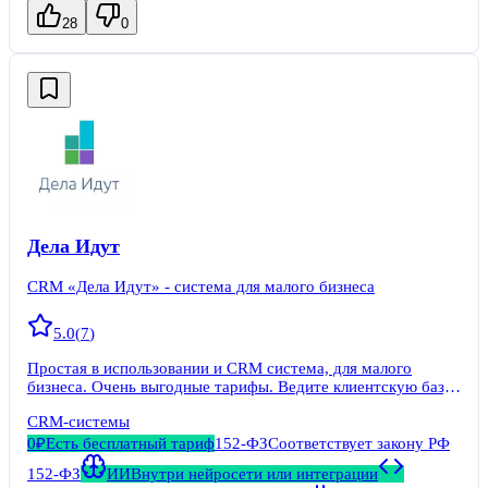
28
0
Дела Идут
CRM «Дела Идут» - система для малого бизнеса
5.0
(
7
)
Простая в использовании и CRM система, для малого
бизнеса. Очень выгодные тарифы. Ведите клиентскую базу,
отправьте уведомление сотрудникам, общайтесь внутри
CRM-системы
системы. Важнейшие преимущества софта - это
лаконичность интерфейса и простота использования.
0₽
Есть бесплатный тариф
152-ФЗ
Соответствует закону РФ
152-ФЗ
ИИ
Внутри нейросети или интеграции