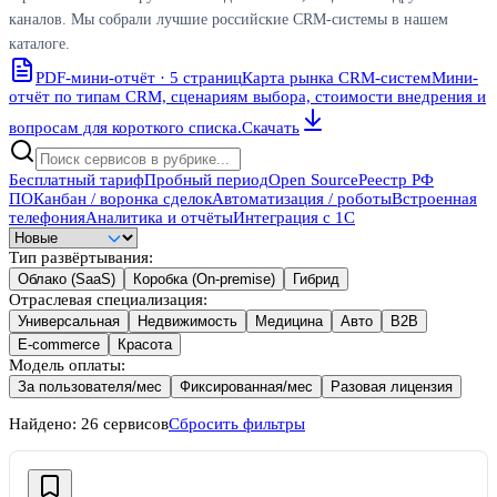
каналов. Мы собрали лучшие российские CRM-системы в нашем
каталоге.
PDF-мини-отчёт · 5 страниц
Карта рынка CRM-систем
Мини-
отчёт по типам CRM, сценариям выбора, стоимости внедрения и
вопросам для короткого списка.
Скачать
Бесплатный тариф
Пробный период
Open Source
Реестр РФ
ПО
Канбан / воронка сделок
Автоматизация / роботы
Встроенная
телефония
Аналитика и отчёты
Интеграция с 1С
Тип развёртывания
:
Облако (SaaS)
Коробка (On-premise)
Гибрид
Отраслевая специализация
:
Универсальная
Недвижимость
Медицина
Авто
B2B
E-commerce
Красота
Модель оплаты
:
За пользователя/мес
Фиксированная/мес
Разовая лицензия
Найдено:
26
сервисов
Сбросить фильтры