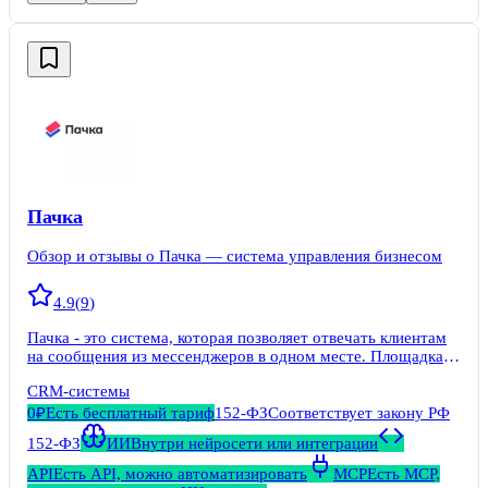
Пачка
Обзор и отзывы о Пачка — система управления бизнесом
4.9
(
9
)
Пачка - это система, которая позволяет отвечать клиентам
на сообщения из мессенджеров в одном месте. Площадка
позволяет собрать базу клиентов в одном месте,
CRM-системы
фиксировать все сделки и работать с воронкой продаж.
0₽
Есть бесплатный тариф
152-ФЗ
Соответствует закону РФ
152-ФЗ
ИИ
Внутри нейросети или интеграции
API
Есть API, можно автоматизировать
MCP
Есть MCP,