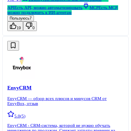
API
Есть API, можно автоматизировать
MCP
Есть MCP,
можно подключить к ИИ-агентам
Пользуюсь
7
19
0
EnvyCRM
EnvyCRM — обзор всех плюсов и минусов CRM от
EnvyBox, отзыв
5.0
(
5
)
EnvyCRM - CRM-система, которой не нужно обучать
менеджеров по продажам. Снижает затраты времени на