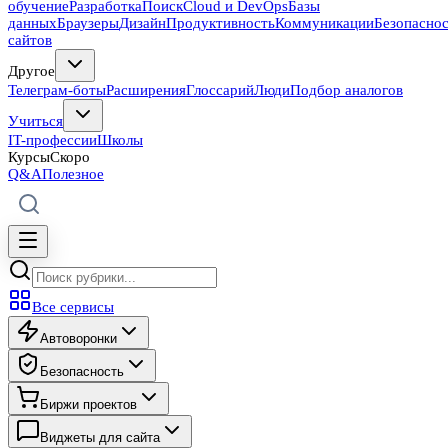
обучение
Разработка
Поиск
Cloud и DevOps
Базы
данных
Браузеры
Дизайн
Продуктивность
Коммуникации
Безопасно
сайтов
Другое
Телеграм-боты
Расширения
Глоссарий
Люди
Подбор аналогов
Учиться
IT-профессии
Школы
Курсы
Скоро
Q&A
Полезное
Все сервисы
Автоворонки
Безопасность
Биржи проектов
Виджеты для сайта