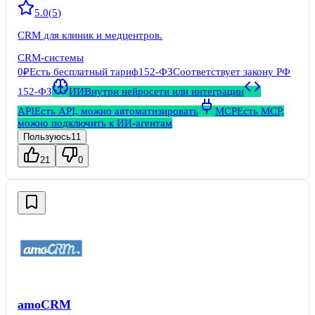
5.0
(
5
)
CRM для клиник и медцентров.
CRM-системы
0₽
Есть бесплатный тариф
152-ФЗ
Соответствует закону РФ
152-ФЗ
ИИ
Внутри нейросети или интеграции
API
Есть API, можно автоматизировать
MCP
Есть MCP,
можно подключить к ИИ-агентам
Пользуюсь
11
21
0
amoCRM