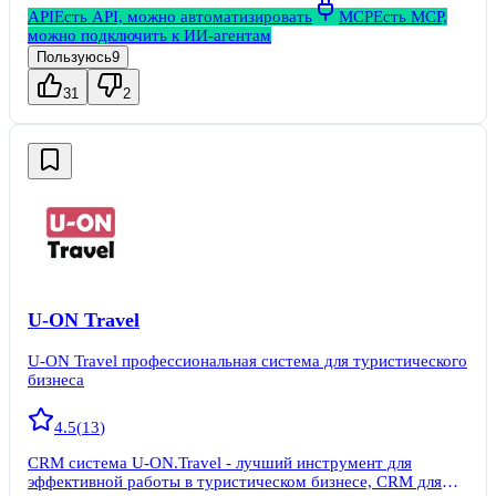
API
Есть API, можно автоматизировать
MCP
Есть MCP,
можно подключить к ИИ-агентам
Пользуюсь
9
31
2
U-ON Travel
U-ON Travel профессиональная система для туристического
бизнеса
4.5
(
13
)
CRM система U-ON.Travel - лучший инструмент для
эффективной работы в туристическом бизнесе, CRM для