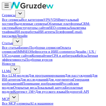
Сервисы
Все сервисы
Все категории
VPS/VDS
Виртуальный
хостинг
Выделенные серверы
Облачные платформы
CRM-
системы
Конструкторы сайтов
SEO-сервисы
Аналитика
трафика
ИИ-разработка
ИИ-агенты
Телефония
E-mail-
рассылки
Дизайн
Статьи
Все статьи
Бизнес
Подборки сервисов
Оплата
сервисов
SMM
SEO
Нейросети и ИИ
E-commerce
Дизайн / UX /
UI
Создание сайтов
Копирайтинг
CPA и арбитраж
Кейсы
Личная
эффективность
Подборки курсов
Новости
LLMs
Все LLM-модели
Для программирования
Для рассуждений
Для
ИИ-агентов
Для исследований
Для документов
Генерация
изображений
Понимание изображений
Российские
модели
Открытые веса
Локальный запуск
Бесплатные
модели
Контекст 1M+
Для русского языка
Недорогой API
MCP
Все MCP-серверы
AI и машинное