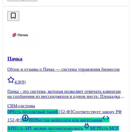
Пачка
Обзор и отзывы о Пачка — система управления бизнесом
4.9
(
9
)
Пачка - это система, которая позволяет отвечать клиентам
на сообщения из мессенджеров в одном месте. Площадка
позволяет собрать базу клиентов в одном месте,
CRM-системы
фиксировать все сделки и работать с воронкой продаж.
0₽
Есть бесплатный тариф
152-ФЗ
Соответствует закону РФ
152-ФЗ
ИИ
Внутри нейросети или интеграции
API
Есть API, можно автоматизировать
MCP
Есть MCP,