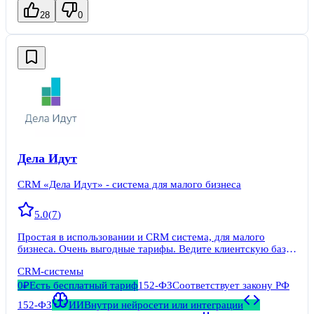
28
0
Дела Идут
CRM «Дела Идут» - система для малого бизнеса
5.0
(
7
)
Простая в использовании и CRM система, для малого
бизнеса. Очень выгодные тарифы. Ведите клиентскую базу,
отправьте уведомление сотрудникам, общайтесь внутри
CRM-системы
системы. Важнейшие преимущества софта - это
лаконичность интерфейса и простота использования.
0₽
Есть бесплатный тариф
152-ФЗ
Соответствует закону РФ
152-ФЗ
ИИ
Внутри нейросети или интеграции