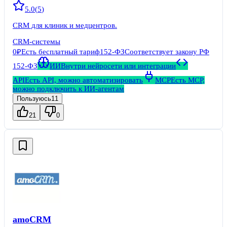
5.0
(
5
)
CRM для клиник и медцентров.
CRM-системы
0₽
Есть бесплатный тариф
152-ФЗ
Соответствует закону РФ
152-ФЗ
ИИ
Внутри нейросети или интеграции
API
Есть API, можно автоматизировать
MCP
Есть MCP,
можно подключить к ИИ-агентам
Пользуюсь
11
21
0
amoCRM