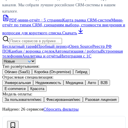
каналов. Мы собрали лучшие российские CRM-системы в нашем
каталоге.
PDF-мини-отчёт · 5 страниц
Карта рынка CRM-систем
Мини-
отчёт по типам CRM, сценариям выбора, стоимости внедрения и
вопросам для короткого списка.
Скачать
Бесплатный тариф
Пробный период
Open Source
Реестр РФ
ПО
Канбан / воронка сделок
Автоматизация / роботы
Встроенная
телефония
Аналитика и отчёты
Интеграция с 1С
Тип развёртывания
:
Облако (SaaS)
Коробка (On-premise)
Гибрид
Отраслевая специализация
:
Универсальная
Недвижимость
Медицина
Авто
B2B
E-commerce
Красота
Модель оплаты
:
За пользователя/мес
Фиксированная/мес
Разовая лицензия
Найдено:
26
сервисов
Сбросить фильтры