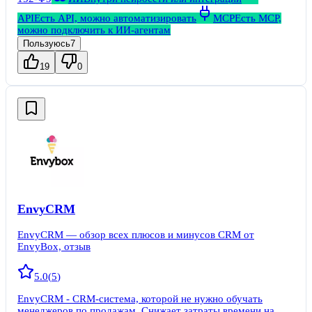
API
Есть API, можно автоматизировать
MCP
Есть MCP,
можно подключить к ИИ-агентам
Пользуюсь
7
19
0
EnvyCRM
EnvyCRM — обзор всех плюсов и минусов CRM от
EnvyBox, отзыв
5.0
(
5
)
EnvyCRM - CRM-система, которой не нужно обучать
менеджеров по продажам. Снижает затраты времени на