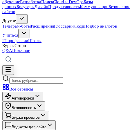
обучение
Разработка
Поиск
Cloud и DevOps
Базы
данных
Браузеры
Дизайн
Продуктивность
Коммуникации
Безопасно
сайтов
Другое
Телеграм-боты
Расширения
Глоссарий
Люди
Подбор аналогов
Учиться
IT-профессии
Школы
Курсы
Скоро
Q&A
Полезное
Все сервисы
Автоворонки
Безопасность
Биржи проектов
Виджеты для сайта