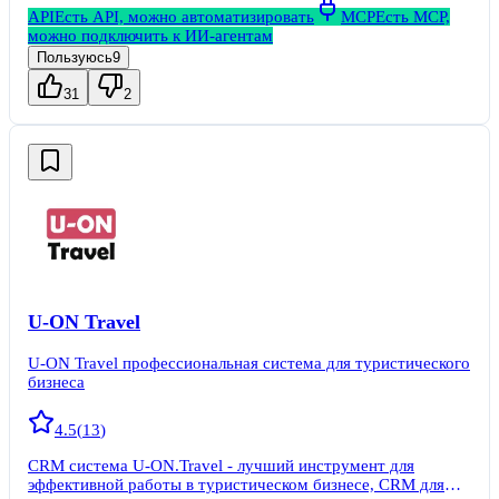
API
Есть API, можно автоматизировать
MCP
Есть MCP,
можно подключить к ИИ-агентам
Пользуюсь
9
31
2
U-ON Travel
U-ON Travel профессиональная система для туристического
бизнеса
4.5
(
13
)
CRM система U-ON.Travel - лучший инструмент для
эффективной работы в туристическом бизнесе, CRM для