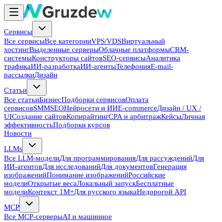
Сервисы
Все сервисы
Все категории
VPS/VDS
Виртуальный
хостинг
Выделенные серверы
Облачные платформы
CRM-
системы
Конструкторы сайтов
SEO-сервисы
Аналитика
трафика
ИИ-разработка
ИИ-агенты
Телефония
E-mail-
рассылки
Дизайн
Статьи
Все статьи
Бизнес
Подборки сервисов
Оплата
сервисов
SMM
SEO
Нейросети и ИИ
E-commerce
Дизайн / UX /
UI
Создание сайтов
Копирайтинг
CPA и арбитраж
Кейсы
Личная
эффективность
Подборки курсов
Новости
LLMs
Все LLM-модели
Для программирования
Для рассуждений
Для
ИИ-агентов
Для исследований
Для документов
Генерация
изображений
Понимание изображений
Российские
модели
Открытые веса
Локальный запуск
Бесплатные
модели
Контекст 1M+
Для русского языка
Недорогой API
MCP
Все MCP-серверы
AI и машинное