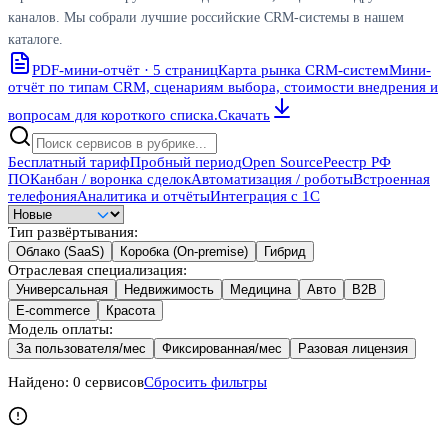
каналов. Мы собрали лучшие российские CRM-системы в нашем
каталоге.
PDF-мини-отчёт · 5 страниц
Карта рынка CRM-систем
Мини-
отчёт по типам CRM, сценариям выбора, стоимости внедрения и
вопросам для короткого списка.
Скачать
Бесплатный тариф
Пробный период
Open Source
Реестр РФ
ПО
Канбан / воронка сделок
Автоматизация / роботы
Встроенная
телефония
Аналитика и отчёты
Интеграция с 1С
Тип развёртывания
:
Облако (SaaS)
Коробка (On-premise)
Гибрид
Отраслевая специализация
:
Универсальная
Недвижимость
Медицина
Авто
B2B
E-commerce
Красота
Модель оплаты
:
За пользователя/мес
Фиксированная/мес
Разовая лицензия
Найдено:
0
сервисов
Сбросить фильтры