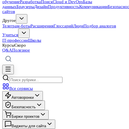
обучение
Разработка
Поиск
Cloud и DevOps
Базы
данных
Браузеры
Дизайн
Продуктивность
Коммуникации
Безопасно
сайтов
Другое
Телеграм-боты
Расширения
Глоссарий
Люди
Подбор аналогов
Учиться
IT-профессии
Школы
Курсы
Скоро
Q&A
Полезное
Все сервисы
Автоворонки
Безопасность
Биржи проектов
Виджеты для сайта