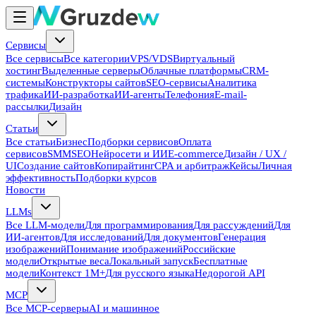
Сервисы
Все сервисы
Все категории
VPS/VDS
Виртуальный
хостинг
Выделенные серверы
Облачные платформы
CRM-
системы
Конструкторы сайтов
SEO-сервисы
Аналитика
трафика
ИИ-разработка
ИИ-агенты
Телефония
E-mail-
рассылки
Дизайн
Статьи
Все статьи
Бизнес
Подборки сервисов
Оплата
сервисов
SMM
SEO
Нейросети и ИИ
E-commerce
Дизайн / UX /
UI
Создание сайтов
Копирайтинг
CPA и арбитраж
Кейсы
Личная
эффективность
Подборки курсов
Новости
LLMs
Все LLM-модели
Для программирования
Для рассуждений
Для
ИИ-агентов
Для исследований
Для документов
Генерация
изображений
Понимание изображений
Российские
модели
Открытые веса
Локальный запуск
Бесплатные
модели
Контекст 1M+
Для русского языка
Недорогой API
MCP
Все MCP-серверы
AI и машинное