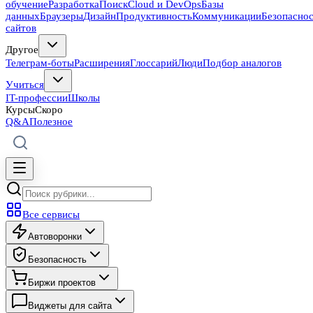
обучение
Разработка
Поиск
Cloud и DevOps
Базы
данных
Браузеры
Дизайн
Продуктивность
Коммуникации
Безопасно
сайтов
Другое
Телеграм-боты
Расширения
Глоссарий
Люди
Подбор аналогов
Учиться
IT-профессии
Школы
Курсы
Скоро
Q&A
Полезное
Все сервисы
Автоворонки
Безопасность
Биржи проектов
Виджеты для сайта