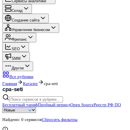
Сервисы аналитики
Склад
Создание сайта
Управление бизнесом
Фриланс
SEO
SMM
Другое
Все рубрики
Главная
Каталог
cpa-seti
cpa-seti
Бесплатный тариф
Пробный период
Open Source
Реестр РФ ПО
Найдено:
0
сервисов
Сбросить фильтры