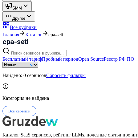
SMM
Другое
Все рубрики
Главная
Каталог
cpa-seti
cpa-seti
Бесплатный тариф
Пробный период
Open Source
Реестр РФ ПО
Найдено:
0
сервисов
Сбросить фильтры
Категория не найдена
Все сервисы
Каталог SaaS сервисов, рейтинг LLMs, полезные статьи про ин