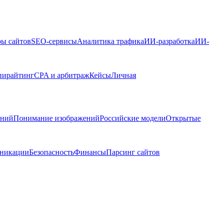
ры сайтов
SEO-сервисы
Аналитика трафика
ИИ-разработка
ИИ-
пирайтинг
CPA и арбитраж
Кейсы
Личная
ений
Понимание изображений
Российские модели
Открытые
никации
Безопасность
Финансы
Парсинг сайтов