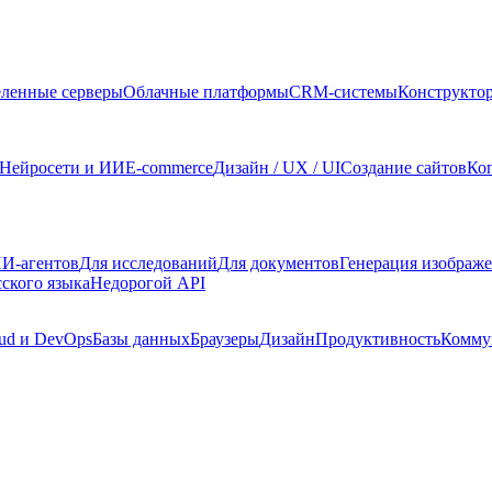
ленные серверы
Облачные платформы
CRM-системы
Конструкто
Нейросети и ИИ
E-commerce
Дизайн / UX / UI
Создание сайтов
Ко
И-агентов
Для исследований
Для документов
Генерация изображ
сского языка
Недорогой API
ud и DevOps
Базы данных
Браузеры
Дизайн
Продуктивность
Комму