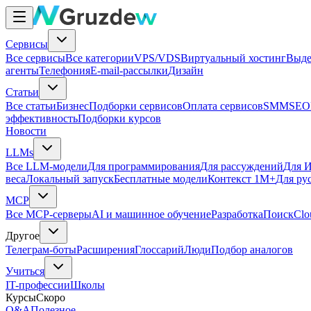
Сервисы
Все сервисы
Все категории
VPS/VDS
Виртуальный хостинг
Выде
агенты
Телефония
E-mail-рассылки
Дизайн
Статьи
Все статьи
Бизнес
Подборки сервисов
Оплата сервисов
SMM
SEO
эффективность
Подборки курсов
Новости
LLMs
Все LLM-модели
Для программирования
Для рассуждений
Для И
веса
Локальный запуск
Бесплатные модели
Контекст 1M+
Для ру
MCP
Все MCP-серверы
AI и машинное обучение
Разработка
Поиск
Clo
Другое
Телеграм-боты
Расширения
Глоссарий
Люди
Подбор аналогов
Учиться
IT-профессии
Школы
Курсы
Скоро
Q&A
Полезное